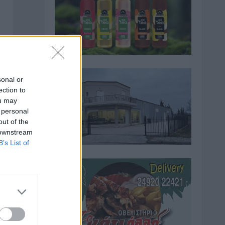
sonal or
ection to
ou may
 personal
out of the
 downstream
B’s List of