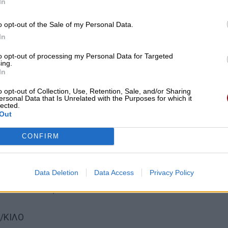
In
o opt-out of the Sale of my Personal Data.
In
to opt-out of processing my Personal Data for Targeted
ing.
In
o opt-out of Collection, Use, Retention, Sale, and/or Sharing
ersonal Data that Is Unrelated with the Purposes for which it
lected.
Out
CONFIRM
ΙΛΟ
ΝΟ
Data Deletion
Data Access
Privacy Policy
) 5€/ΕΥΡΩ
ΣΜΕΝΑ 4.49€/ΚΙΛΟ
/ΚΙΛΟ