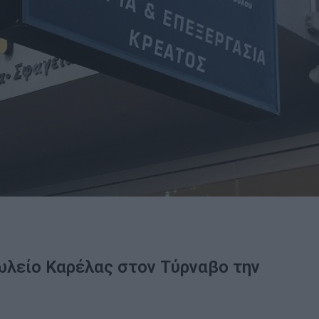
λείο Καρέλας στον Τύρναβο την