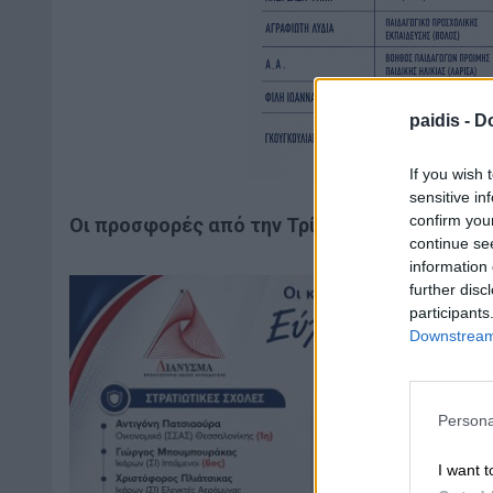
paidis -
Do
If you wish 
sensitive in
confirm you
Οι προσφορές από την Τρίτη 30 Σεπτεμβρίου
continue se
information 
further disc
participants
Downstream 
Persona
I want t