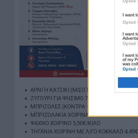
Opted 
I want t
Opted 
I want 
Advertis
Opted 
I want t
of my P
was col
Opted 
ΑΡΝΙ Ή ΚΑΤΣΙΚΙ (ΜΙΣΟ Ή ΟΛΟΚΛΗΡΟ) 9€/Κ
ΖΥΓΟΥΡΙ ΓΙΑ ΨΗΣΙΜΟ 7.5€/ΚΙΛΟ ΜΠΡΟΣΤΙ
ΜΠΡΙΖΟΛΕΣ (ΚΟΝΤΡΑ -ΛΑΙΜΟΥ & ΠΑΝΣΕΤΑ
ΜΠΡΙΖΟΛΑΚΙΑ ΧΟΙΡΙΝΑ ΣΠΑΛΑΣ ΜΑΡΙΝΑΡΙ
ΨΑΧΝΟ ΧΟΙΡΙΝΟ 5,50€/ΚΙΛΟ
ΤΗΓΑΝΙΑ ΧΟΙΡΙΝΗ ΜΕ ΛΙΓΟ ΚΟΚΚΑΛΟ 4.49€