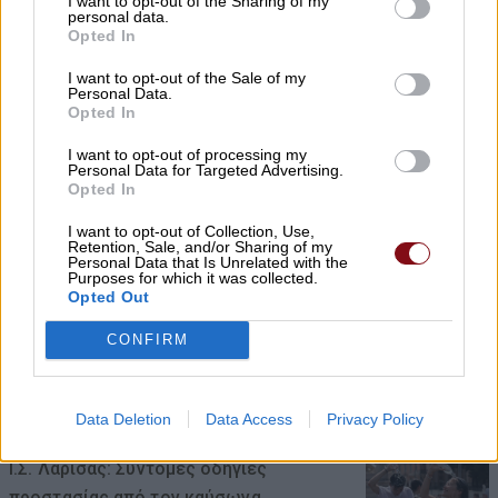
I want to opt-out of the Sharing of my
personal data.
Ανοικτά από σήμερα το ουζερί της Ζέτας
Opted In
στον Βρυότοπο
I want to opt-out of the Sale of my
Personal Data.
07/08/2026 , 11:17
Opted In
I want to opt-out of processing my
Ανδρέας Μακρής, Κώστας Παπαγεωργίου
Personal Data for Targeted Advertising.
και Χρήστος Αλμπάνης στην ΠΑΕ ΑΕΛ
Opted In
07/08/2026 , 10:44
I want to opt-out of Collection, Use,
Retention, Sale, and/or Sharing of my
Personal Data that Is Unrelated with the
Purposes for which it was collected.
ΛΑ.ΣΥ.: Η περιφερειακή αρχή κάνει πως
Opted Out
δεν βλέπει την συνεχιζόμενη εδώ και
CONFIRM
χρόνια ρύπανση του Γκουσμπασανιώτη
ποταμού
07/08/2026 , 10:23
Data Deletion
Data Access
Privacy Policy
Ι.Σ. Λάρισας: Σύντομες οδηγίες
προστασίας από τον καύσωνα