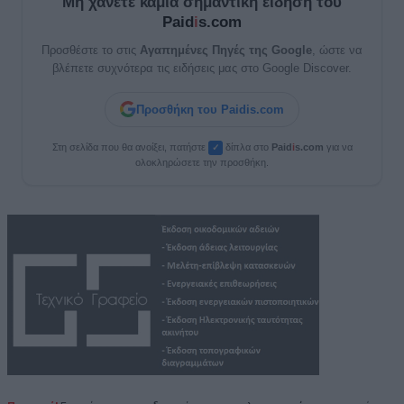
Μη χάνετε καμία σημαντική είδηση του
Paid
i
s.com
Προσθέστε το στις
Αγαπημένες Πηγές της Google
, ώστε να
βλέπετε συχνότερα τις ειδήσεις μας στο Google Discover.
Προσθήκη του Paidis.com
Στη σελίδα που θα ανοίξει, πατήστε
δίπλα στο
Paid
i
s.com
για να
✓
ολοκληρώσετε την προσθήκη.