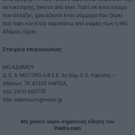
αυτοκίνησης, ξεκίνα από εκεί. Γιατί σε έναν κόσμο
που αλλάζει, χρειάζεσαι έναν σύμμαχο που ξέρει
πού πάει και είναι παραπάνω από σαφές πως η ΜG
Αδάμου, ξέρει.
Στοιχεία επικοινωνίας:
MG ΑΔΑΜΟΥ
Δ. Ε. Α. MOTORS Α.Β.Ε.Ε. 3ο Χλμ. Ε.Ο. Λαρίσης –
Αθηνών, TK 41335 ΛΑΡΙΣΑ,
τηλ. 2410-660770
Site: adamou.mgmotor.gr
Μη χάνετε καμία σημαντική είδηση του
Paid
i
s.com