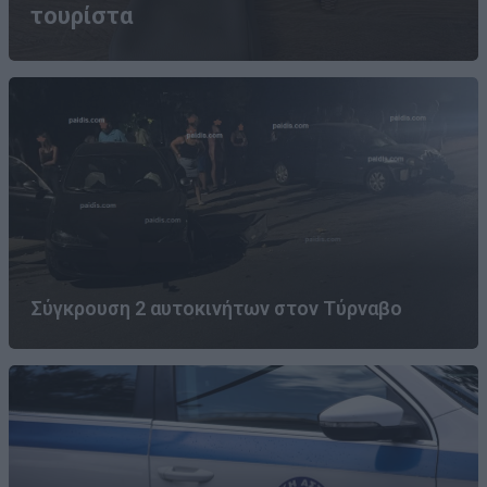
τουρίστα
Σύγκρουση 2 αυτοκινήτων στον Τύρναβο