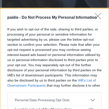
Ταβέρνα του Στέλιου: Μεσημέρι
Πέμπτης 6/8 για μπακαλιάρο
paidis -
Do Not Process My Personal Information
σκορδαλιά μόνο delivery & take away
If you wish to opt-out of the sale, sharing to third parties, or
05/08/2026 , 22:36
processing of your personal or sensitive information for
targeted advertising by us, please use the below opt-out
section to confirm your selection. Please note that after your
opt-out request is processed you may continue seeing
Φορτίζετε το κινητό όλη νύχτα; Τί λένε οι
interest-based ads based on personal information utilized by
us or personal information disclosed to third parties prior to
ειδικοί
your opt-out. You may separately opt-out of the further
05/08/2026 , 21:57
disclosure of your personal information by third parties on the
IAB’s list of downstream participants. This information may
also be disclosed by us to third parties on the
IAB’s List of
Βραδιά παλιού, καλού ελληνικού
Downstream Participants
that may further disclose it to other
κινηματογράφου στην Κουτσουπιά
third parties.
05/08/2026 , 20:52
Personal Data Processing Opt Outs