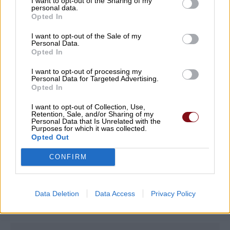
I want to opt-out of the Sharing of my
personal data.
Δεν ξεχνάμε – δεν συγχωρούμε το
Opted In
έγκλημα στη Χιροσίμα και στο Ναγκασάκι
I want to opt-out of the Sale of my
05/08/2026 , 19:08
Personal Data.
Opted In
Συμπαράταξη Λαρισαίων: 5 εκατομμύρια
I want to opt-out of processing my
Personal Data for Targeted Advertising.
ευρώ με τη διαδικασία του
Opted In
κατεπείγοντος!
I want to opt-out of Collection, Use,
05/08/2026 , 18:58
Retention, Sale, and/or Sharing of my
Personal Data that Is Unrelated with the
Purposes for which it was collected.
Opted Out
Δείτε εδώ όλα τα νέα
CONFIRM
Data Deletion
Data Access
Privacy Policy