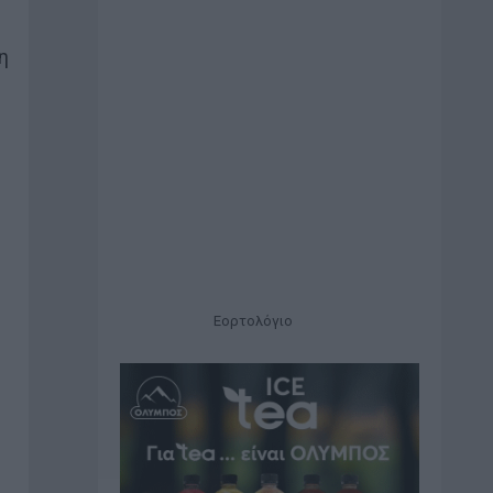
η
Εορτολόγιο