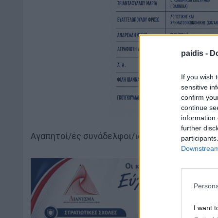
paidis -
Do
If you wish 
sensitive in
confirm you
continue se
information 
further disc
Αγαπητοί/ές συνάδελφοι/ισσες,
participants
Downstream 
Persona
I want t