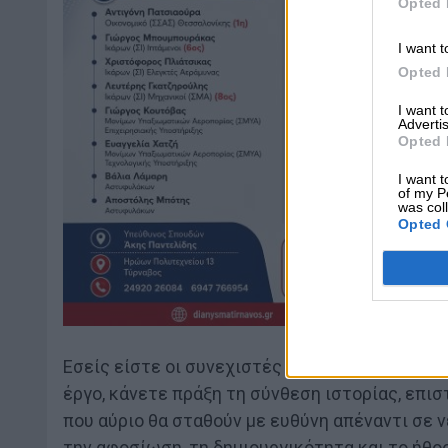
Opted 
I want t
Opted 
I want 
Advertis
Opted 
I want t
of my P
was col
Opted 
Εσείς είστε οι συνεχιστές των “Δασκάλων του
έργο, κάνετε πράξη τη σύνθεση ιστορίας, επι
που αύριο θα σταθούν με ευθύνη απέναντι σε 
την αφοσίωση, τη δημιουργικότητα και το ήθος