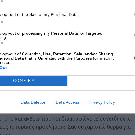
In
o opt-out of the Sale of my Personal Data.
In
to opt-out of processing my Personal Data for Targeted
ing.
In
o opt-out of Collection, Use, Retention, Sale, and/or Sharing
ersonal Data that Is Unrelated with the Purposes for which it
lected.
Out
CONFIRM
Data Deletion
Data Access
Privacy Policy
 Γένους”. Με το επιστημονικό και παιδαγωγικό σας
στήμης και ανθρωπιάς και διαμορφώνετε συνειδήσεις,
νέες ιστορικές προκλήσεις. Σας ευχαριστώ θερμά για
 σας.