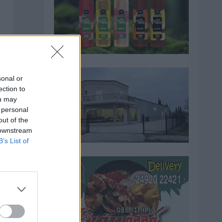
sonal or
ection to
ou may
 personal
out of the
 downstream
B’s List of