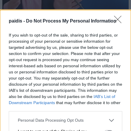
paidis -
Do Not Process My Personal Information
If you wish to opt-out of the sale, sharing to third parties, or
processing of your personal or sensitive information for
targeted advertising by us, please use the below opt-out
section to confirm your selection. Please note that after your
Β. Κόκκαλης για ακρίβεια: «Το
opt-out request is processed you may continue seeing
interest-based ads based on personal information utilized by
πρόβλημα δεν είναι πόσο κάνει, αλλά
us or personal information disclosed to third parties prior to
γιατί κάνει τόσο»
your opt-out. You may separately opt-out of the further
disclosure of your personal information by third parties on the
10/08/2026 , 10:34
IAB’s list of downstream participants. This information may
also be disclosed by us to third parties on the
IAB’s List of
Downstream Participants
that may further disclose it to other
third parties.
Θλίψη για τον θάνατο του 61χρονου
Βασίλειου Ρζούλη – Σήμερα Δευτέρα
Personal Data Processing Opt Outs
στους Γόννους η κηδεία του