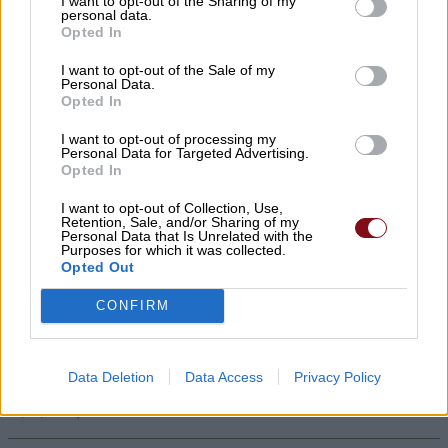
I want to opt-out of the Sharing of my
personal data.
10/08/2026 , 10:30
Opted In
I want to opt-out of the Sale of my
Ασυναγώνιστες προσφορές ενόψει
Personal Data.
δεκαπενταύγουστου στο κρεοπωλείο
Opted In
Καρέλας στον Τύρναβο
I want to opt-out of processing my
Personal Data for Targeted Advertising.
10/08/2026 , 10:09
Opted In
I want to opt-out of Collection, Use,
Ανακοίνωση της ΕΛΜΕ Ν. Λάρισας για τη
Retention, Sale, and/or Sharing of my
Personal Data that Is Unrelated with the
σύλληψη του προέδρου του Ε.Κ.Λ.
Purposes for which it was collected.
Opted Out
10/08/2026 , 9:46
CONFIRM
Νέες κερκίδες στο γήπεδο ποδοσφαίρου
του πυρήνα «Κουκουλίτσιος –
Data Deletion
Data Access
Privacy Policy
Μουσιάρης»
10/08/2026 , 9:10