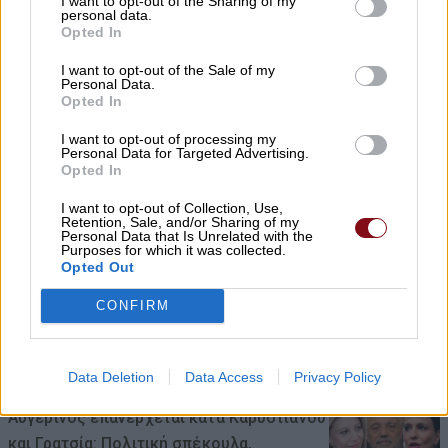
χρηματοδότηση 1,2 εκατ. € για το
I want to opt-out of the Sharing of my
personal data.
Δημοτικό Κτίριο Συκουρίου»
Opted In
08/08/2026 , 10:53
I want to opt-out of the Sale of my
Personal Data.
Opted In
«Πόσα θέλεις για το κορίτσι;»: Τουρίστας
στην Κρήτη ζητά… τιμή για να ασελγήσει
I want to opt-out of processing my
Personal Data for Targeted Advertising.
σε ανήλικη, τι καταγγέλλει ο ιδιοκτήτης
Opted In
επιχείρησης
I want to opt-out of Collection, Use,
Retention, Sale, and/or Sharing of my
08/08/2026 , 10:39
Personal Data that Is Unrelated with the
Purposes for which it was collected.
Opted Out
ΣΥΦΩΕΛ: Χάθηκαν 153,74 εκατ. € για τις
μπαταρίες – Μεγάλη απώλεια για τις
CONFIRM
μικρές επιχειρήσεις
08/08/2026 , 10:38
Data Deletion
Data Access
Privacy Policy
Αυγερινός επανέρχεται κατά Καρυστιανού
και Γρατσία: Πολιτική σπέκουλα,