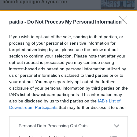
αδειοδωρόσημο Αυγούστου
08/08/2026 , 18:42
paidis -
Do Not Process My Personal Information
Τι σχέση έχουν μια αγελάδα, μια ζέβρα και
μια μύγα; Το παράξενο πείραμα που
If you wish to opt-out of the sale, sharing to third parties, or
processing of your personal or sensitive information for
έδωσε την απάντηση
targeted advertising by us, please use the below opt-out
08/08/2026 , 15:47
section to confirm your selection. Please note that after your
opt-out request is processed you may continue seeing
interest-based ads based on personal information utilized by
Η Ελλάδα χάνει το τρένο των startups:
us or personal information disclosed to third parties prior to
Εκτός top 50 την ώρα που Κύπρος,
your opt-out. You may separately opt-out of the further
Τουρκία, Ρουμανία, Βουλγαρία, Βόρεια
disclosure of your personal information by third parties on the
Μακεδονία και Αλβανία επιταχύνουν
IAB’s list of downstream participants. This information may
also be disclosed by us to third parties on the
IAB’s List of
08/08/2026 , 12:40
Downstream Participants
that may further disclose it to other
third parties.
Χρ. Καπετάνος: «Ένα αίτημα 25 ετών
Personal Data Processing Opt Outs
γίνεται πράξη. Εξασφαλίστηκε η