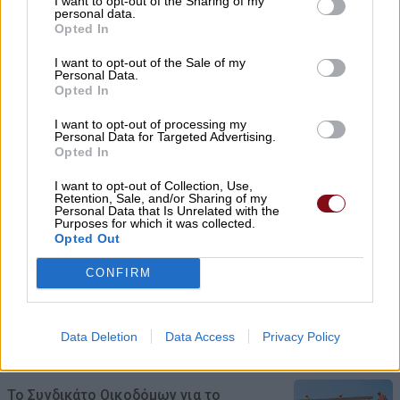
I want to opt-out of the Sharing of my
personal data.
Opted In
Αγοράζουμε όπλα, όχι όμως εθνική
I want to opt-out of the Sale of my
Personal Data.
αυτονομία
Opted In
08/08/2026 , 23:57
I want to opt-out of processing my
Personal Data for Targeted Advertising.
Opted In
I want to opt-out of Collection, Use,
Μ. Χαρακόπουλος: Ο ΕΛΓΑ αδυνατεί να
Retention, Sale, and/or Sharing of my
Personal Data that Is Unrelated with the
εντάξει σε ΚΟΕ τα βιολογικά μήλα
Purposes for which it was collected.
Opted Out
08/08/2026 , 19:16
CONFIRM
Ξεκίνησε ο φωτογραφικός διαγωνισμός
«TLOUPAS PATH 2026»
Data Deletion
Data Access
Privacy Policy
08/08/2026 , 18:59
Το Συνδικάτο Οικοδόμων για το