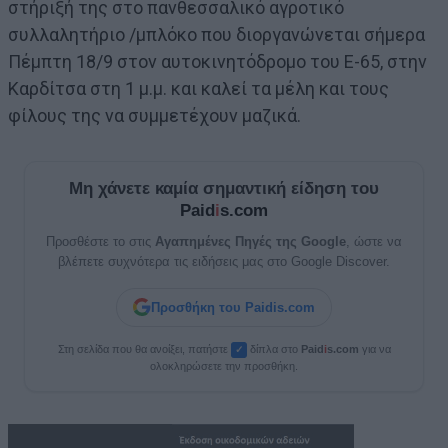
στήριξή της στο πανθεσσαλικό αγροτικό
συλλαλητήριο /μπλόκο που διοργανώνεται σήμερα
Πέμπτη 18/9 στον αυτοκινητόδρομο του Ε-65, στην
Καρδίτσα στη 1 μ.μ. και καλεί τα μέλη και τους
φίλους της να συμμετέχουν μαζικά.
Μη χάνετε καμία σημαντική είδηση του
Paid
i
s.com
Προσθέστε το στις
Αγαπημένες Πηγές της Google
, ώστε να
βλέπετε συχνότερα τις ειδήσεις μας στο Google Discover.
Προσθήκη του Paidis.com
Στη σελίδα που θα ανοίξει, πατήστε
δίπλα στο
Paid
i
s.com
για να
✓
ολοκληρώσετε την προσθήκη.