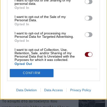
I want to opt-out of the Sharing of my
personal data.
Opted In
I want to opt-out of the Sale of my
Personal Data.
Opted In
Δύο συλλήψεις για κλοπή
I want to opt-out of processing my
Personal Data for Targeted Advertising.
μετασχηματιστή με ανυψωτικό
Opted In
μηχάνημα στον Τύρναβο
I want to opt-out of Collection, Use,
Retention, Sale, and/or Sharing of my
06/08/2026 , 11:56
Personal Data that Is Unrelated with the
Purposes for which it was collected.
Opted Out
CONFIRM
Συνελήφθη 50χρονος στην Ελασσόνα για
απόπειρα κλοπής
06/08/2026 , 11:45
Data Deletion
Data Access
Privacy Policy
Το κουμπί στο αυτοκίνητο που