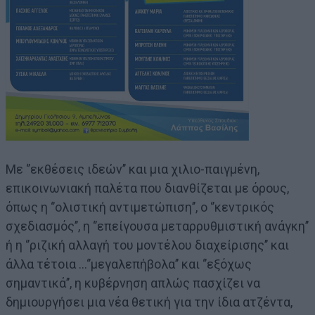
Με ‘’εκθέσεις ιδεών’’ και μια χιλιο-παιγμένη,
επικοινωνιακή παλέτα που διανθίζεται με όρους,
όπως η ‘’ολιστική αντιμετώπιση’’, ο ‘’κεντρικός
σχεδιασμός’’, η ‘’επείγουσα μεταρρυθμιστική ανάγκη’’
ή η ‘’ριζική αλλαγή του μοντέλου διαχείρισης’’ και
άλλα τέτοια …‘’μεγαλεπήβολα’’ και ‘’εξόχως
σημαντικά’’, η κυβέρνηση απλώς πασχίζει να
δημιουργήσει μια νέα θετική για την ίδια ατζέντα,