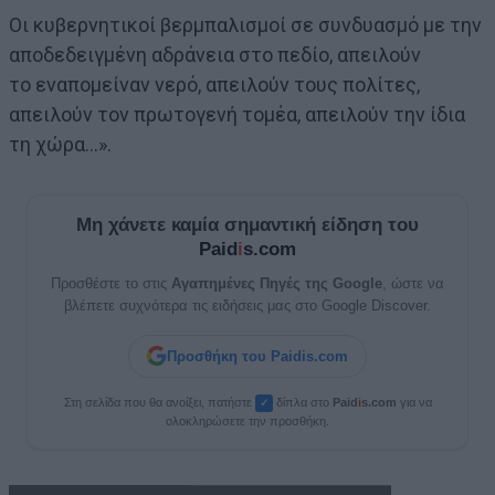
Οι κυβερνητικοί βερμπαλισμοί σε συνδυασμό με την
αποδεδειγμένη αδράνεια στο πεδίο, απειλούν
το εναπομείναν νερό, απειλούν τους πολίτες,
απειλούν τον πρωτογενή τομέα, απειλούν την ίδια
τη χώρα…».
Μη χάνετε καμία σημαντική είδηση του
Paid
i
s.com
Προσθέστε το στις
Αγαπημένες Πηγές της Google
, ώστε να
βλέπετε συχνότερα τις ειδήσεις μας στο Google Discover.
Προσθήκη του Paidis.com
Στη σελίδα που θα ανοίξει, πατήστε
δίπλα στο
Paid
i
s.com
για να
✓
ολοκληρώσετε την προσθήκη.