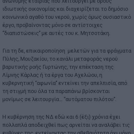
ανώνυμης εταιρίας που λειτουργεί με όρους
ιδιωτικής οικονομίας και διαχειρίζεται το δημόσιο
κοινωνικό αγαθό του νερού, χωρίς όμως ουσιαστικό
έργο, προβαίνοντας μόνο σε αντίστοιχες
‘’διαπιστώσεις’’ με αυτές του κ. Μητσοτάκη.
Για τη δε, επικαιροποίηση μελετών για τα φράγματα
Πύλης, Μουζακίου, το κανάλι μεταφοράς νερού
βαρυτικής ροής Γυρτώνης, την επέκταση της
Λίμνης Κάρλας ή τα έργα του Αχελώου, η
κυβερνητική ‘’αφωνία’’ εντείνει την απελπισία, από
τη στιγμή που όλα τα παραπάνω βρίσκονται
μονίμως σε λειτουργία… ‘’αυτόματου πιλότου’’.
Η κυβέρνηση της ΝΔ εδώ και 6 (έξι) χρόνια έχει
πολλαπλά αποδειχθεί πως αρνείται να αναλάβει τις
ευθύνες της, εντείνοντας την αβεβαιότητα όχι μόνο