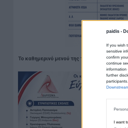
paidis -
Do
If you wish 
sensitive in
confirm you
Το καθημερινό μενού της τρέχουσας εβδομά
continue se
information 
further disc
participants
Downstream 
Persona
I want t