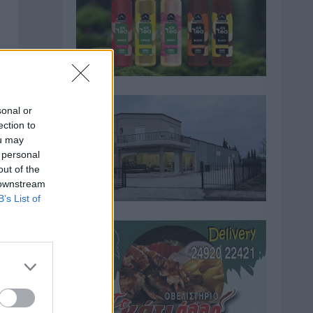
sonal or
ection to
ou may
 personal
out of the
 downstream
B’s List of