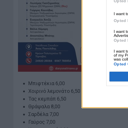
Opted 
I want t
Opted 
I want 
Advertis
Opted 
I want t
of my P
was col
Opted 
Μπιφτέκια 6,00
Χοιρινό λεμονάτο 6,50
Τας κεμπάπ 6,50
Θράψαλα 8,00
Σαρδέλα 7,00
Γαύρος 7,00