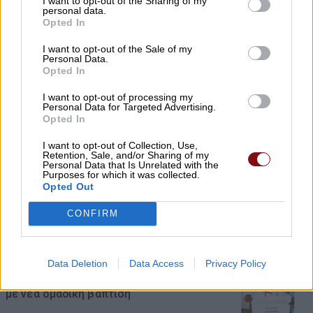
I want to opt-out of the Sharing of my
Προσλήψεις επικουρικού νοσηλευτικού
personal data.
προσωπικού στα Κ.Υ. Αγιάς και Γόννων
Opted In
07/08/2026 , 21:13
I want to opt-out of the Sale of my
Personal Data.
Opted In
Αύριο Σάββατο στη Λάρισα η κηδεία του
I want to opt-out of processing my
Αθανασίου Ράγια
Personal Data for Targeted Advertising.
Opted In
07/08/2026 , 21:09
I want to opt-out of Collection, Use,
Retention, Sale, and/or Sharing of my
Ταϊλάνδη: 14χρονος άνοιξε πυρ σε
Personal Data that Is Unrelated with the
Purposes for which it was collected.
σχολείο – Σκότωσε 5 εκπαιδευτικούς και
Opted Out
τους παππούδες του
CONFIRM
07/08/2026 , 20:35
Εορτασμός της Μεταμόρφωσης στο
Data Deletion
Data Access
Privacy Policy
«χωριό των Λαρισαίων» στην Ουγκάντα
με νέα ομαδική βάπτιση