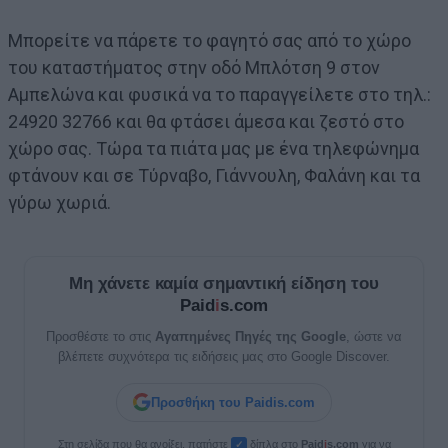
Μπορείτε να πάρετε το φαγητό σας από το χώρο
του καταστήματος στην οδό Μπλότση 9 στον
Αμπελώνα και φυσικά να το παραγγείλετε στο τηλ.:
24920 32766 και θα φτάσει άμεσα και ζεστό στο
χώρο σας. Τώρα τα πιάτα μας με ένα τηλεφώνημα
φτάνουν και σε Τύρναβο, Γιάννουλη, Φαλάνη και τα
γύρω χωριά.
Μη χάνετε καμία σημαντική είδηση του
Paid
i
s.com
Προσθέστε το στις
Αγαπημένες Πηγές της Google
, ώστε να
βλέπετε συχνότερα τις ειδήσεις μας στο Google Discover.
Προσθήκη του Paidis.com
Στη σελίδα που θα ανοίξει, πατήστε
δίπλα στο
Paid
i
s.com
για να
✓