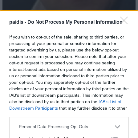
paidis -
Do Not Process My Personal Information
Κ. Αγοραστός: Σκιές για το κόστος,
If you wish to opt-out of the sale, sharing to third parties, or
τους όρους, τον τρόπο και τον φορέα
processing of your personal or sensitive information for
δημοπράτησης των κολυμβητικών
targeted advertising by us, please use the below opt-out
section to confirm your selection. Please note that after your
δεξαμενών
opt-out request is processed you may continue seeing
interest-based ads based on personal information utilized by
07/08/2026 , 21:21
us or personal information disclosed to third parties prior to
your opt-out. You may separately opt-out of the further
disclosure of your personal information by third parties on the
IAB’s list of downstream participants. This information may
Γ. Καριπίδης: Να ενισχυθούν άμεσα οι
also be disclosed by us to third parties on the
IAB’s List of
υποστελεχωμένες Πυροσβεστικές
Downstream Participants
that may further disclose it to other
Υπηρεσίες της Π.Ε. Λάρισας
third parties.
07/08/2026 , 21:17
Personal Data Processing Opt Outs