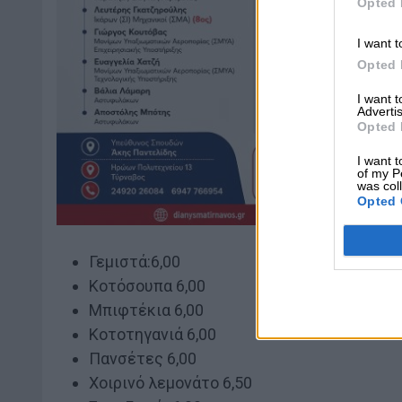
Opted 
I want t
Opted 
I want 
Advertis
Opted 
I want t
of my P
was col
Opted 
Γεμιστά:6,00
Κοτόσουπα 6,00
Μπιφτέκια 6,00
Κοτοτηγανιά 6,00
Πανσέτες 6,00
Χοιρινό λεμονάτο 6,50