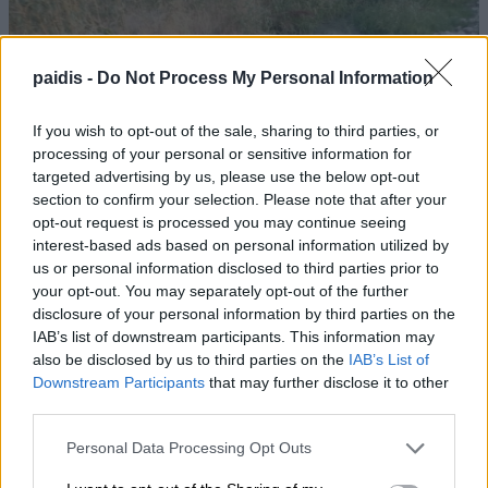
paidis -
Do Not Process My Personal Information
If you wish to opt-out of the sale, sharing to third parties, or
processing of your personal or sensitive information for
ΛΑ.ΣΥ.: Η περιφερειακή αρχή κάνει πως δεν
targeted advertising by us, please use the below opt-out
βλέπει την συνεχιζόμενη εδώ και χρόνια
section to confirm your selection. Please note that after your
ρύπανση του Γκουσμπασανιώτη ποταμού
opt-out request is processed you may continue seeing
interest-based ads based on personal information utilized by
us or personal information disclosed to third parties prior to
your opt-out. You may separately opt-out of the further
disclosure of your personal information by third parties on the
IAB’s list of downstream participants. This information may
also be disclosed by us to third parties on the
IAB’s List of
Downstream Participants
that may further disclose it to other
third parties.
Personal Data Processing Opt Outs