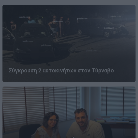
Σύγκρουση 2 αυτοκινήτων στον Τύρναβο