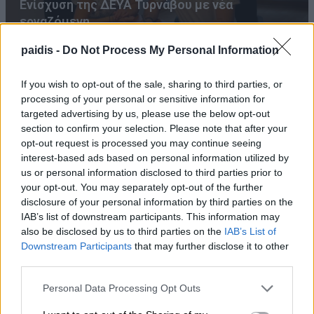
Ενίσχυση της ΔΕΥΑ Τυρνάβου με νέα
εργαζόμενη
paidis -
Do Not Process My Personal Information
If you wish to opt-out of the sale, sharing to third parties, or
processing of your personal or sensitive information for
targeted advertising by us, please use the below opt-out
section to confirm your selection. Please note that after your
opt-out request is processed you may continue seeing
interest-based ads based on personal information utilized by
Ταβέρνα του Στέλιου: Μεσημέρι Πέμπτης 6/8
us or personal information disclosed to third parties prior to
για μπακαλιάρο σκορδαλιά μόνο delivery &
your opt-out. You may separately opt-out of the further
take away
disclosure of your personal information by third parties on the
IAB’s list of downstream participants. This information may
also be disclosed by us to third parties on the
IAB’s List of
Downstream Participants
that may further disclose it to other
third parties.
Personal Data Processing Opt Outs