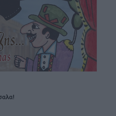
σαλα!