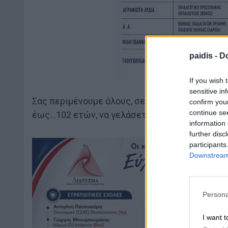
paidis -
Do
If you wish 
sensitive in
Σας περιμένουμε όλους, σε μια ξεχωριστή παρ
confirm you
continue se
έως…102 ετών, να γελάσετε με την καρδιά σας
information 
further disc
participants
Downstream 
Persona
I want t