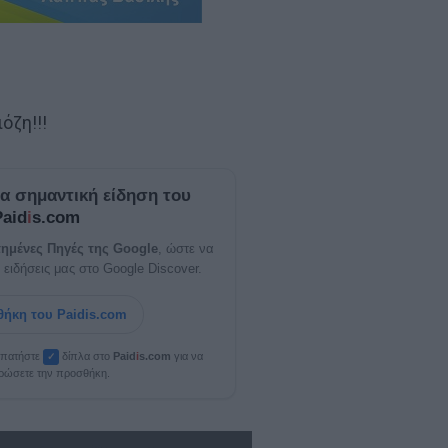
όζη!!!
ία σημαντική είδηση του
Paid
i
s.com
ημένες Πηγές της Google
, ώστε να
 ειδήσεις μας στο Google Discover.
ήκη του Paidis.com
, πατήστε
δίπλα στο
Paid
i
s.com
για να
✓
ρώσετε την προσθήκη.