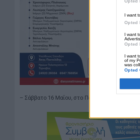
Opted 
I want t
Opted 
I want 
Advertis
Opted 
I want t
of my P
was col
Opted 
– Σάββατο 16 Μαΐου, στο Πολιτιστικό Κέντρο (