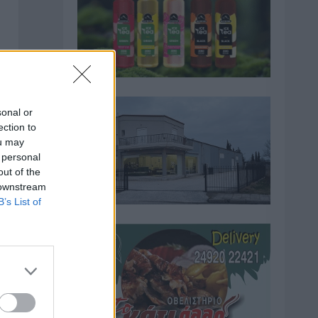
sonal or
ection to
2
ou may
 personal
out of the
 downstream
B’s List of