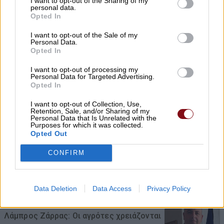
I want to opt-out of the Sharing of my
personal data.
στρατιωτική βάση με υπόγεια
Opted In
αποθήκη και εγκαταστάσεις Patriot
I want to opt-out of the Sale of my
Personal Data.
09/08/2026 , 11:19
Opted In
I want to opt-out of processing my
Personal Data for Targeted Advertising.
Opted In
Για τα προβλήματα γεωργών και
κτηνοτρόφων ενημερώθηκε ο Γιάννης
I want to opt-out of Collection, Use,
Retention, Sale, and/or Sharing of my
Καριπίδης
Personal Data that Is Unrelated with the
Purposes for which it was collected.
09/08/2026 , 11:07
Opted Out
CONFIRM
Δύο συλλήψεις σε Λάρισα και Φάρσαλα
για διατάραξη κοινής ησυχίας
Data Deletion
Data Access
Privacy Policy
09/08/2026 , 10:41
Λάμπρος Ζάρρας: Οι αγρότες χρειάζονται