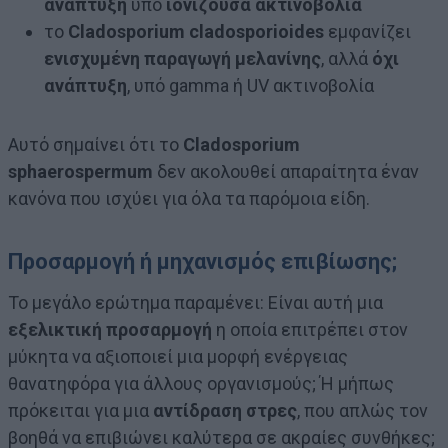
ανάπτυξη
υπό
ιονίζουσα ακτινοβολία
το
Cladosporium cladosporioides
εμφανίζει
ενισχυμένη παραγωγή μελανίνης
, αλλά
όχι
ανάπτυξη
, υπό gamma ή UV ακτινοβολία
Αυτό σημαίνει ότι το
Cladosporium
sphaerospermum
δεν ακολουθεί απαραίτητα έναν
κανόνα που ισχύει για όλα τα παρόμοια είδη.
Προσαρμογή ή μηχανισμός επιβίωσης;
Το μεγάλο ερώτημα παραμένει: Είναι αυτή μια
εξελικτική προσαρμογή
η οποία επιτρέπει στον
μύκητα να αξιοποιεί μια μορφή ενέργειας
θανατηφόρα για άλλους οργανισμούς; Ή μήπως
πρόκειται για μια
αντίδραση στρες
, που απλώς τον
βοηθά να επιβιώνει καλύτερα σε ακραίες συνθήκες;