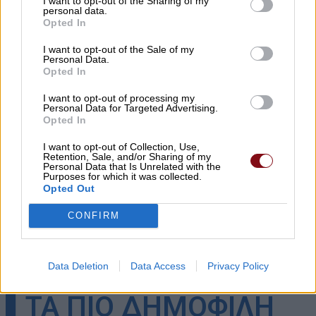
I want to opt-out of the Sharing of my
personal data.
Opted In
Προσοχή!
Επιτρέπεται η αναδημοσίευση των πληροφοριών του παραπάνω
I want to opt-out of the Sale of my
άρθρου ή μέρους αυτών μόνο αν αναφέρεται ως πηγή το
https://paidis.com/
Personal Data.
και υπάρχει ενεργός σύνδεσμος.
Opted In
I want to opt-out of processing my
Personal Data for Targeted Advertising.
Opted In
I want to opt-out of Collection, Use,
Retention, Sale, and/or Sharing of my
Personal Data that Is Unrelated with the
Purposes for which it was collected.
Opted Out
Κοινοποιήστε:
CONFIRM
Facebook
X
Data Deletion
Data Access
Privacy Policy
▌ΤΑ ΠΙΟ ΔΗΜΟΦΙΛΗ