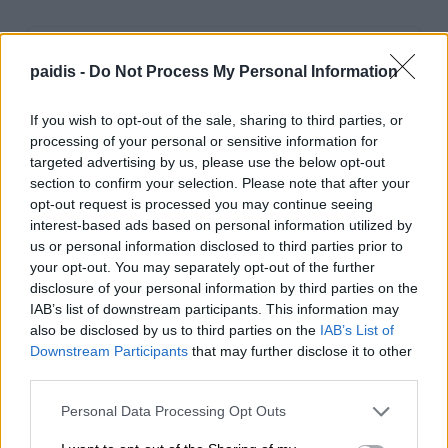
Μη χάνετε καμία σημαντική είδηση του
paidis -
Do Not Process My Personal Information
Paid
i
s.com
Προσθέστε το στις
Αγαπημένες Πηγές της Google
, ώστε να
If you wish to opt-out of the sale, sharing to third parties, or
βλέπετε συχνότερα τις ειδήσεις μας στο Google Discover.
processing of your personal or sensitive information for
targeted advertising by us, please use the below opt-out
Προσθήκη του Paidis.com
section to confirm your selection. Please note that after your
opt-out request is processed you may continue seeing
Στη σελίδα που θα ανοίξει, πατήστε
δίπλα στο
Paid
i
s.com
για να
✓
interest-based ads based on personal information utilized by
ολοκληρώσετε την προσθήκη.
us or personal information disclosed to third parties prior to
your opt-out. You may separately opt-out of the further
disclosure of your personal information by third parties on the
IAB’s list of downstream participants. This information may
also be disclosed by us to third parties on the
IAB’s List of
Downstream Participants
that may further disclose it to other
third parties.
Personal Data Processing Opt Outs