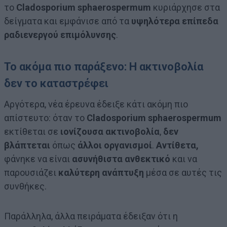
το
Cladosporium sphaerospermum
κυριάρχησε στα
δείγματα και εμφάνισε από τα
υψηλότερα επίπεδα
ραδιενεργού επιμόλυνσης
.
Το ακόμα πιο παράξενο: Η ακτινοβολία
δεν το καταστρέφει
Αργότερα, νέα έρευνα έδειξε κάτι ακόμη πιο
απίστευτο: όταν το
Cladosporium sphaerospermum
εκτίθεται σε
ιονίζουσα ακτινοβολία
,
δεν
βλάπτεται
όπως
άλλοι οργανισμοί
.
Αντίθετα,
φάνηκε να είναι
ασυνήθιστα ανθεκτικό
και να
παρουσιάζει
καλύτερη ανάπτυξη
μέσα σε αυτές τις
συνθήκες.
Παράλληλα, άλλα πειράματα έδειξαν ότι η