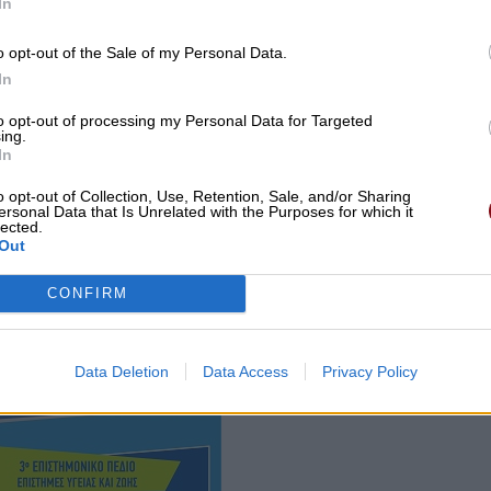
In
o opt-out of the Sale of my Personal Data.
In
to opt-out of processing my Personal Data for Targeted
ing.
In
o opt-out of Collection, Use, Retention, Sale, and/or Sharing
ersonal Data that Is Unrelated with the Purposes for which it
lected.
Out
5ης Μαρτίου 1821 η Περιφερειακή Ενότητα Λάρισας τη
ουθο πρόγραμμα εκδηλώσεων:
CONFIRM
Data Deletion
Data Access
Privacy Policy