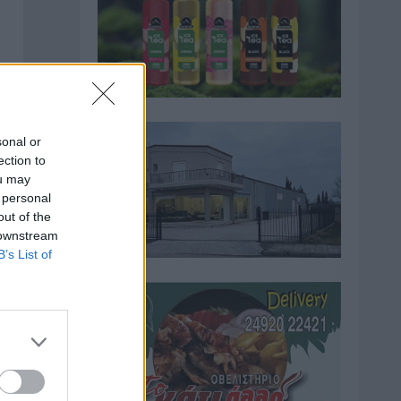
sonal or
ection to
ou may
 personal
out of the
 downstream
B’s List of