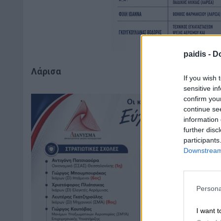
paidis -
Do
Λάρισα
If you wish 
sensitive in
confirm you
continue se
information 
further disc
participants
Downstream 
Persona
I want t