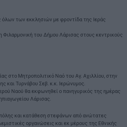
ς όλων των εκκλησιών με φροντίδα της Ιεράς
τη Φιλαρμονική του Δήμου Λάρισας στους κεντρικούς
ίας στο Μητροπολιτικό Ναό του Αγ. Αχιλλίου, στην
ς και Τυρνάβου Σεβ. κ.κ. Ιερώνυμος.
Ιερού Ναού θα εκφωνηθεί ο πανηγυρικός της ημέρας
Νηπιαγωγείου Λάρισας.
 πόλης και κατάθεση στεφάνων από ανώτατες
λεμιστικές οργανώσεις και εκ μέρους της Εθνικής