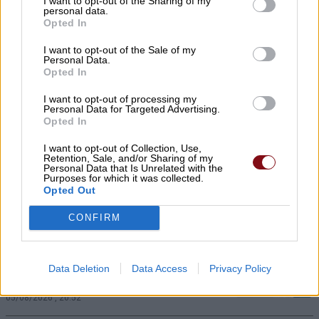
I want to opt-out of the Sharing of my
personal data.
Opted In
I want to opt-out of the Sale of my
Personal Data.
Opted In
I want to opt-out of processing my
Personal Data for Targeted Advertising.
Opted In
Φορτίζετε το κινητό όλη νύχτα; Τί
I want to opt-out of Collection, Use,
Retention, Sale, and/or Sharing of my
λένε οι ειδικοί
Personal Data that Is Unrelated with the
Purposes for which it was collected.
Opted Out
05/08/2026 , 21:57
CONFIRM
Βραδιά παλιού, καλού ελληνικού
Data Deletion
Data Access
Privacy Policy
κινηματογράφου στην Κουτσουπιά
05/08/2026 , 20:52