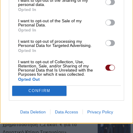
I want to opt-out of the Sharing of my
έδωσε την απάντηση
personal data.
Opted In
08/08/2026 , 15:47
I want to opt-out of the Sale of my
Personal Data.
Η Ελλάδα χάνει το τρένο των startups:
Opted In
Εκτός top 50 την ώρα που Κύπρος,
I want to opt-out of processing my
Τουρκία, Ρουμανία, Βουλγαρία, Βόρεια
Personal Data for Targeted Advertising.
Μακεδονία και Αλβανία επιταχύνουν
Opted In
08/08/2026 , 12:40
I want to opt-out of Collection, Use,
Retention, Sale, and/or Sharing of my
Personal Data that Is Unrelated with the
Purposes for which it was collected.
Συναγερμός για φωτιά σε σπίτι στον
Opted Out
Αμπελώνα
CONFIRM
08/08/2026 , 12:05
Χρ. Καπετάνος: «Ένα αίτημα 25 ετών
Data Deletion
Data Access
Privacy Policy
γίνεται πράξη. Εξασφαλίστηκε η
χρηματοδότηση 1,2 εκατ. € για το
Δημοτικό Κτίριο Συκουρίου»