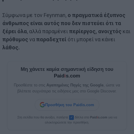
Σύμφωνα με τον Feynman,
ο πραγματικά έξυπνος
άνθρωπος είναι αυτός που δεν πιστεύει ότι τα
ξέρει όλα
, αλλά παραμένει
περίεργος, ανοιχτός
και
πρόθυμος
να
παραδεχτεί
ότι μπορεί να κάνει
λάθος.
Μη χάνετε καμία σημαντική είδηση του
Paid
i
s.com
Προσθέστε το στις
Αγαπημένες Πηγές της Google
, ώστε να
βλέπετε συχνότερα τις ειδήσεις μας στο Google Discover.
Προσθήκη του Paidis.com
Στη σελίδα που θα ανοίξει, πατήστε
δίπλα στο
Paid
i
s.com
για να
✓
ολοκληρώσετε την προσθήκη.