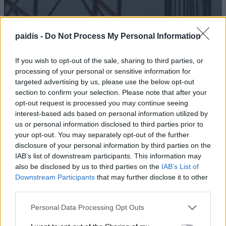
paidis -
Do Not Process My Personal Information
Το Συνδικάτο Οικοδόμων για το
If you wish to opt-out of the sale, sharing to third parties, or
αδειοδωρόσημο Αυγούστου
processing of your personal or sensitive information for
targeted advertising by us, please use the below opt-out
08/08/2026 , 18:42
section to confirm your selection. Please note that after your
opt-out request is processed you may continue seeing
interest-based ads based on personal information utilized by
us or personal information disclosed to third parties prior to
Συναγερμός στη Βουλγαρία: Drone
your opt-out. You may separately opt-out of the further
αγνώστου προέλευσης εξερράγη κοντά
disclosure of your personal information by third parties on the
IAB’s list of downstream participants. This information may
σε μεγάλο αγωγό φυσικού αερίου
also be disclosed by us to third parties on the
IAB’s List of
08/08/2026 , 17:12
Downstream Participants
that may further disclose it to other
third parties.
Τι σχέση έχουν μια αγελάδα, μια ζέβρα και
Personal Data Processing Opt Outs
μια μύγα; Το παράξενο πείραμα που