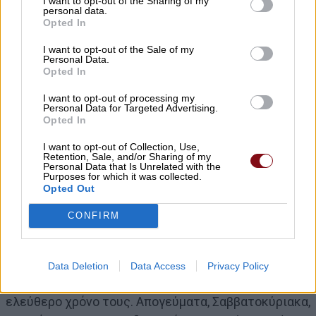
I want to opt-out of the Sharing of my
personal data.
εκείνοι κρίνουν ότι πρέπει να ετοιμάσουν για την
Opted In
τάξη τους, αλλά κάνουν πολύ περισσότερα…
I want to opt-out of the Sale of my
Personal Data.
Opted In
H απλήρωτη αυτή πνευματική δημιουργία μένει
συνήθως στα χέρια του σχολείου, όταν ο
I want to opt-out of processing my
Personal Data for Targeted Advertising.
εκπαιδευτικός αποχωρήσει! Η υπογραφή τέτοιων
Opted In
συμφωνητικών, με την «ευγενική» υπόμνηση της
I want to opt-out of Collection, Use,
ελεύθερης απόλυσης, έχει λάβει χαρακτηριστικά
Retention, Sale, and/or Sharing of my
Personal Data that Is Unrelated with the
επιδημίας στα ιδιωτικά σχολεία. Είναι σημαντικό να
Purposes for which it was collected.
τονιστεί ότι η συγγραφή ενός βιβλίου απαιτεί
Opted Out
μεγάλο αριθμό εργατοωρών που είναι αδύνατον να
CONFIRM
καλυφθεί στο χρόνο νόμιμης παραμονής στη
σχολική μονάδα. Οι εκπαιδευτικοί που με την απειλή
της «έξωσης» υποχρεώνονται να γίνουν
Data Deletion
Data Access
Privacy Policy
συγγραφείς, το πράττουν στον υποτιθέμενο
ελεύθερο χρόνο τους. Απογεύματα, Σαββατοκύριακα,