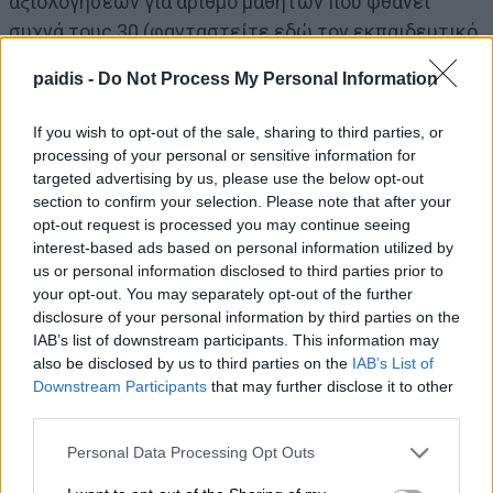
αξιολογήσεων για αριθμό μαθητών που φθάνει
συχνά τους 30 (φανταστείτε εδώ τον εκπαιδευτικό
της δευτεροβάθμιας που έχει πολλά τμήματα…) και
paidis -
Do Not Process My Personal Information
υποχρεώνονται σε πολύ μεγάλο αριθμό ωρών
απασχόλησης εκτός ωραρίου, μιας που το
If you wish to opt-out of the sale, sharing to third parties, or
υποχρεωτικό 30ωρο δεν επαρκεί ούτε για το 10%
processing of your personal or sensitive information for
των εκτός διδακτικής απασχόλησης εργασιών!
targeted advertising by us, please use the below opt-out
section to confirm your selection. Please note that after your
opt-out request is processed you may continue seeing
 «Συγγραφείς» …δια της βίας, και χωρίς
interest-based ads based on personal information utilized by
us or personal information disclosed to third parties prior to
πνευματικά δικαιώματα!
your opt-out. You may separately opt-out of the further
Σε πολλά ιδιωτικά εκπαιδευτήρια οι ιδιωτικοί
disclosure of your personal information by third parties on the
εκπαιδευτικοί υποχρεώνονται σε εργασίες που δεν
IAB’s list of downstream participants. This information may
προβλέπονται από τη νομοθεσία. Μια από αυτές
also be disclosed by us to third parties on the
IAB’s List of
Downstream Participants
that may further disclose it to other
είναι η συγγραφή σημειώσεων, ασκήσεων κ.λπ. σε
third parties.
μορφή βιβλίων-βοηθημάτων. Σύμφωνα με τις
καταγγελίες-αφηγήσεις των συναδέλφων, οι
Personal Data Processing Opt Outs
διδάσκοντες δεν ετοιμάζουν μόνο τη δουλειά που