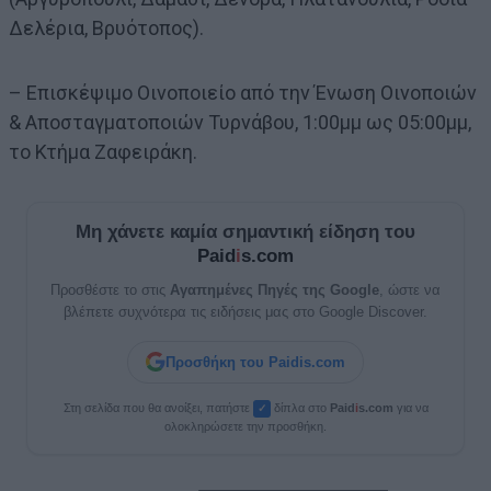
Δελέρια, Βρυότοπος).
– Επισκέψιμο Οινοποιείο από την Ένωση Οινοποιών
& Αποσταγματοποιών Τυρνάβου, 1:00μμ ως 05:00μμ,
το Κτήμα Ζαφειράκη.
Μη χάνετε καμία σημαντική είδηση του
Paid
i
s.com
Προσθέστε το στις
Αγαπημένες Πηγές της Google
, ώστε να
βλέπετε συχνότερα τις ειδήσεις μας στο Google Discover.
Προσθήκη του Paidis.com
Στη σελίδα που θα ανοίξει, πατήστε
δίπλα στο
Paid
i
s.com
για να
✓
ολοκληρώσετε την προσθήκη.