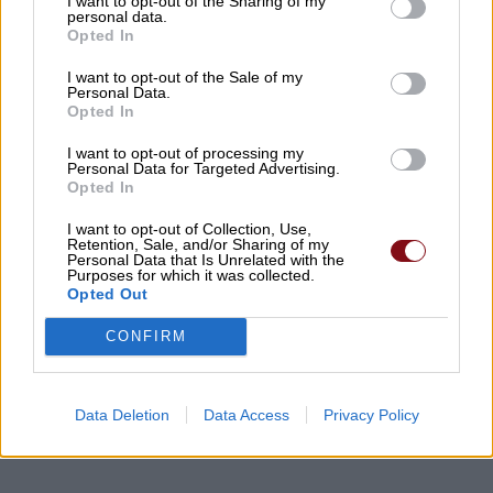
I want to opt-out of the Sharing of my
personal data.
Opted In
I want to opt-out of the Sale of my
Συναγερμός για φωτιά σε σπίτι στον
Personal Data.
Αμπελώνα
Opted In
I want to opt-out of processing my
Personal Data for Targeted Advertising.
Opted In
I want to opt-out of Collection, Use,
Retention, Sale, and/or Sharing of my
Personal Data that Is Unrelated with the
Purposes for which it was collected.
Opted Out
CONFIRM
Αγοράζουμε όπλα, όχι όμως εθνική αυτονομία
Data Deletion
Data Access
Privacy Policy