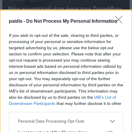
Νέα χωματερή στα όρια του Τυρνάβου
paidis -
Do Not Process My Personal Information
If you wish to opt-out of the sale, sharing to third parties, or
processing of your personal or sensitive information for
targeted advertising by us, please use the below opt-out
section to confirm your selection. Please note that after your
opt-out request is processed you may continue seeing
interest-based ads based on personal information utilized by
us or personal information disclosed to third parties prior to
Συναγερμός στη Βουλγαρία: Drone αγνώστου
your opt-out. You may separately opt-out of the further
προέλευσης εξερράγη κοντά σε μεγάλο αγωγό
disclosure of your personal information by third parties on the
φυσικού αερίου
IAB’s list of downstream participants. This information may
also be disclosed by us to third parties on the
IAB’s List of
Downstream Participants
that may further disclose it to other
third parties.
Personal Data Processing Opt Outs