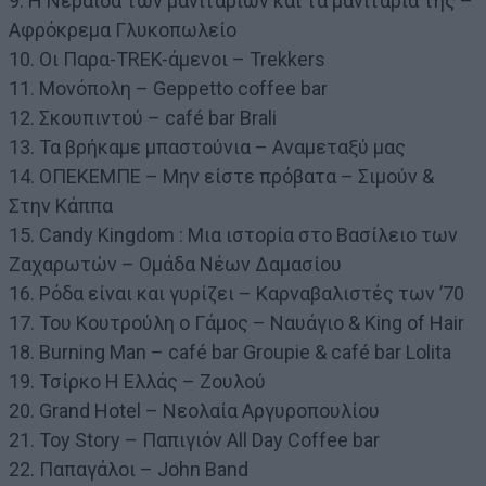
9. Η Νεράιδα των μανιταριών και τα μανιτάρια της –
Αφρόκρεμα Γλυκοπωλείο
10. Οι Παρα-TREK-άμενοι – Trekkers
11. Μονόπολη – Geppetto coffee bar
12. Σκουπιντού – café bar Brali
13. Τα βρήκαμε μπαστούνια – Αναμεταξύ μας
14. ΟΠΕΚΕΜΠΕ – Μην είστε πρόβατα – Σιμούν &
Στην Κάππα
15. Candy Kingdom : Μια ιστορία στο Βασίλειο των
Ζαχαρωτών – Ομάδα Νέων Δαμασίου
16. Ρόδα είναι και γυρίζει – Καρναβαλιστές των ’70
17. Του Κουτρούλη ο Γάμος – Ναυάγιο & King of Hair
18. Burning Man – café bar Groupie & café bar Lolita
19. Τσίρκο Η Ελλάς – Ζουλού
20. Grand Hotel – Νεολαία Αργυροπουλίου
21. Toy Story – Παπιγιόν All Day Coffee bar
22. Παπαγάλοι – John Band