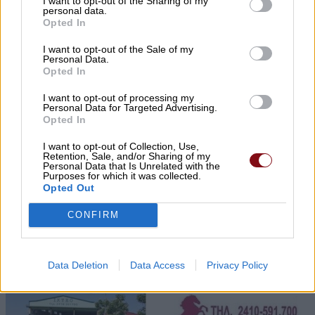
I want to opt-out of the Sharing of my
personal data.
έκρυβε ο 55χρονος στον καταψύκτη και τα
Opted In
ψέματα που αποκάλυψαν τη φρίκη
I want to opt-out of the Sale of my
Personal Data.
Opted In
I want to opt-out of processing my
Personal Data for Targeted Advertising.
Opted In
I want to opt-out of Collection, Use,
Retention, Sale, and/or Sharing of my
Personal Data that Is Unrelated with the
Purposes for which it was collected.
Opted Out
Ενίσχυση της ΔΕΥΑ Τυρνάβου με νέα
εργαζόμενη
CONFIRM
Data Deletion
Data Access
Privacy Policy