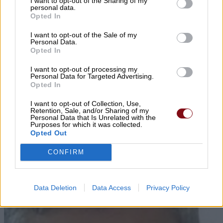
I want to opt-out of the Sharing of my
personal data.
Opted In
I want to opt-out of the Sale of my
Personal Data.
Opted In
▌ΤΕΛΕΥΤΑΙΑ ΝΕΑ
I want to opt-out of processing my
Personal Data for Targeted Advertising.
Opted In
I want to opt-out of Collection, Use,
Retention, Sale, and/or Sharing of my
Personal Data that Is Unrelated with the
Purposes for which it was collected.
Opted Out
CONFIRM
Data Deletion
Data Access
Privacy Policy