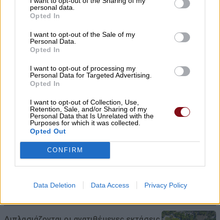
I want to opt-out of the Sharing of my
personal data.
Χρ. Κέλλας: Σημαντικοί πόροι για την
Opted In
κτηνοτροφία και το 2026
I want to opt-out of the Sale of my
Personal Data.
09/08/2026 , 9:45
Opted In
I want to opt-out of processing my
Νυχθημερόν ανοιχτά τα φώτα του
Personal Data for Targeted Advertising.
δημοτικού φωτισμού σε Τύρναβο,
Opted In
Γιάννουλη, Αμπελώνα, Βρυότοπο και
I want to opt-out of Collection, Use,
Δένδρα λόγω βλάβης του ΔΕΔΔΗΕ
Retention, Sale, and/or Sharing of my
Personal Data that Is Unrelated with the
Purposes for which it was collected.
09/08/2026 , 9:36
Opted Out
Απίστευτη ιστορία στην Ελλάδα – Πώς μια
CONFIRM
μπάλα ταξίδεψε στη θάλασσα 80 μίλια για
να κρατήσει ζωντανό έναν 30χρονο
Data Deletion
Data Access
Privacy Policy
09/08/2026 , 9:25
Διπλασιάζονται οι ανατιθέμενες εκτάσεις