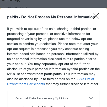
09/08/2026 , 11:07
paidis -
Do Not Process My Personal Information
Δύο συλλήψεις σε Λάρισα και Φάρσαλα
για διατάραξη κοινής ησυχίας
If you wish to opt-out of the sale, sharing to third parties, or
processing of your personal or sensitive information for
09/08/2026 , 10:41
targeted advertising by us, please use the below opt-out
section to confirm your selection. Please note that after your
Λάμπρος Ζάρρας: Οι αγρότες χρειάζονται
opt-out request is processed you may continue seeing
έργα, όχι επικοινωνιακούς
interest-based ads based on personal information utilized by
us or personal information disclosed to third parties prior to
πανηγυρισμούς
your opt-out. You may separately opt-out of the further
09/08/2026 , 10:17
disclosure of your personal information by third parties on the
IAB’s list of downstream participants. This information may
also be disclosed by us to third parties on the
IAB’s List of
Τροχαίο με τραυματίες αστυνομικούς –
Downstream Participants
that may further disclose it to other
Εκσφενδονίστηκαν από τη μοτοσικλέτα
third parties.
τους
Personal Data Processing Opt Outs
09/08/2026 , 10:14