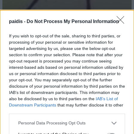
Ανακοίνωση της ΕΛΜΕ Ν. Λάρισας για
paidis -
Do Not Process My Personal Information
τη σύλληψη του προέδρου του Ε.Κ.Λ.
If you wish to opt-out of the sale, sharing to third parties, or
10/08/2026 , 9:46
processing of your personal or sensitive information for
targeted advertising by us, please use the below opt-out
section to confirm your selection. Please note that after your
opt-out request is processed you may continue seeing
Νέες κερκίδες στο γήπεδο ποδοσφαίρου
interest-based ads based on personal information utilized by
us or personal information disclosed to third parties prior to
του πυρήνα «Κουκουλίτσιος –
your opt-out. You may separately opt-out of the further
Μουσιάρης»
disclosure of your personal information by third parties on the
IAB’s list of downstream participants. This information may
10/08/2026 , 9:10
also be disclosed by us to third parties on the
IAB’s List of
Downstream Participants
that may further disclose it to other
Κλειστά από σήμερα το Μανάβικο «Από το
third parties.
χωράφι στο ράφι» στον Αμπελώνα
Personal Data Processing Opt Outs
10/08/2026 , 8:42