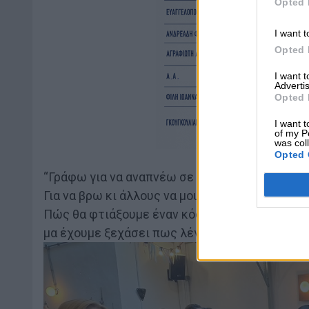
Opted 
I want t
Opted 
I want 
Advertis
Opted 
I want t
of my P
was col
Opted 
“Γράφω για να αναπνέω σε έναν πλανήτη που κ
Για να βρω κι άλλους να μου δείξουν πως γίνετ
Πώς θα φτιάξουμε έναν κόσμο που τον έχουμε
μα έχουμε ξεχάσει πως λέγεται”