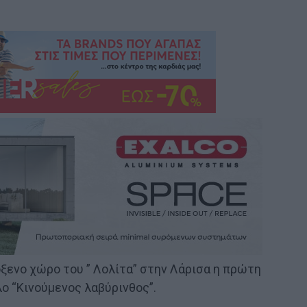
όξενο χώρο του ” Λολίτα” στην Λάρισα η πρώτη
λο “Κινούμενος λαβύρινθος”.