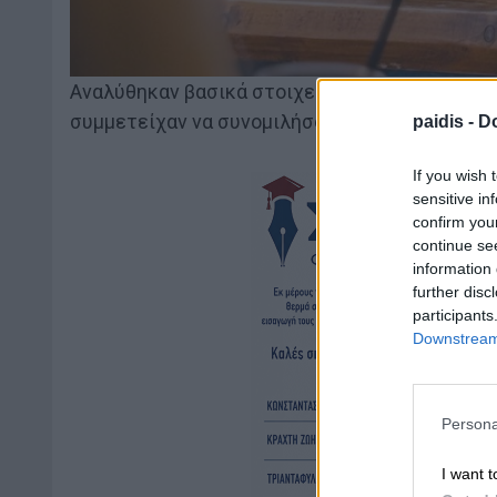
Αναλύθηκαν βασικά στοιχεία της ποιητικής του
συμμετείχαν να συνομιλήσουν μέσω της ποίησ
paidis -
Do
If you wish 
sensitive in
confirm you
continue se
information 
further disc
participants
Downstream 
Persona
I want t