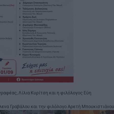
γραφέας, Λίλια Κυρίτση και η φιλόλογος Εύη
λενα Γραβάλου και την φιλόλογο Αρετή Μπουκιστιάνου