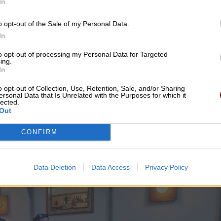
In
o opt-out of the Sale of my Personal Data.
In
to opt-out of processing my Personal Data for Targeted
ing.
In
o opt-out of Collection, Use, Retention, Sale, and/or Sharing
ersonal Data that Is Unrelated with the Purposes for which it
lected.
Out
αίγεται
CONFIRM
αι
 ανάγκη,
Data Deletion
Data Access
Privacy Policy