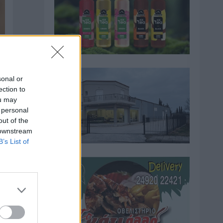
sonal or
ection to
ou may
 personal
out of the
 downstream
B’s List of