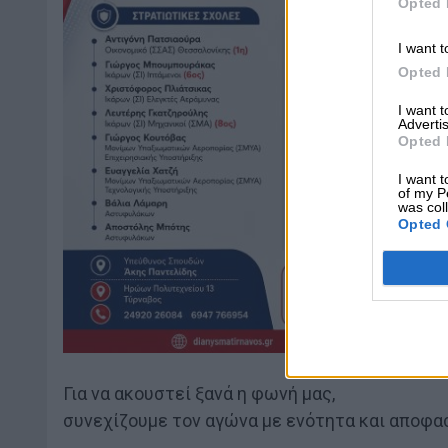
Opted 
I want t
Opted 
I want 
Advertis
Opted 
I want t
of my P
was col
Opted 
Για να ακουστεί ξανά η φωνή μας,
συνεχίζουμε τον αγώνα με ενότητα και αποφα