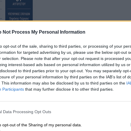
 Not Process My Personal Information
to opt-out of the sale, sharing to third parties, or processing of your per
formation for targeted advertising by us, please use the below opt-out s
r selection. Please note that after your opt-out request is processed y
eing interest-based ads based on personal information utilized by us or
ότη αποτελεί τη τελική φάση απορρύθμισης των
disclosed to third parties prior to your opt-out. You may separately opt-
ρυθμίσεις του νομοσχεδίου διαμορφώνουν το νέο
losure of your personal information by third parties on the IAB’s list of
ξουθένωση. Δεν μπορούμε όμως να χτίσουμε καμία
. This information may also be disclosed by us to third parties on the
IA
ς.
Participants
that may further disclose it to other third parties.
l Data Processing Opt Outs
o opt-out of the Sharing of my personal data.