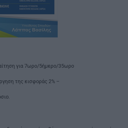
παίτηση για 7ωρο/5ήμερο/35ωρο
άργηση της εισφοράς 2% –
σιο.