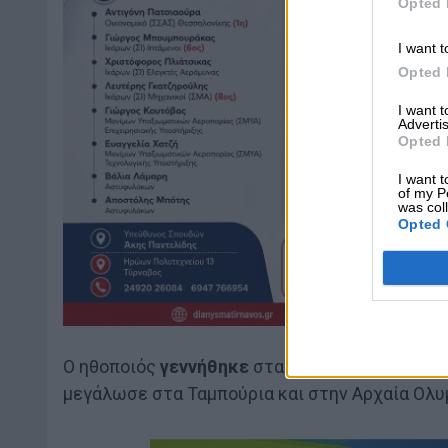
Opted 
I want t
Opted 
I want 
Advertis
Opted 
I want t
of my P
was col
Opted 
Ο ηθοποιός
γεννήθηκε
στα
Ολύμπια,
κοντά στη
μεγάλωσε στα Ταμπούρια και στην Αρχαία Ολυ