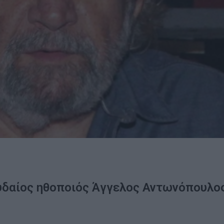
ουδαίος ηθοποιός Άγγελος Αντωνόπουλο