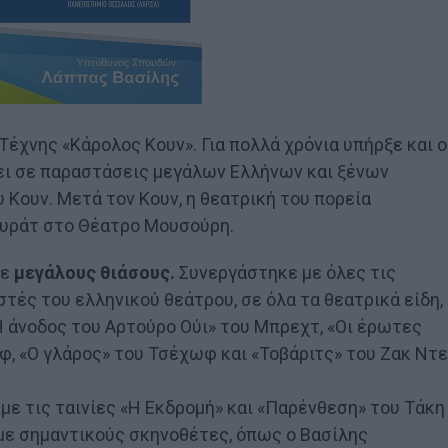
έχνης «Κάρολος Κουν». Για πολλά χρόνια υπήρξε και ο
ζει σε παραστάσεις μεγάλων Ελλήνων και ξένων
Κουν. Μετά τον Κουν, η θεατρική του πορεία
Μυράτ στο Θέατρο Μουσούρη.
σε
μεγάλους θιάσους.
Συνεργάστηκε με όλες τις
ές του ελληνικού θεάτρου, σε όλα τα θεατρικά είδη,
«Η άνοδος του Αρτούρο Ούι» του Μπρεχτ, «Οι έρωτες
 «Ο γλάρος» του Τσέχωφ και «Τοβάριτς» του Ζακ Ντε
με τις ταινίες «Η Εκδρομή» και «Παρένθεση» του Τάκη
με σημαντικούς σκηνοθέτες, όπως ο Βασίλης