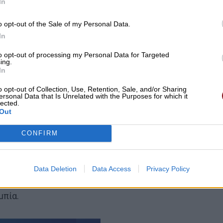
In
o opt-out of the Sale of my Personal Data.
In
to opt-out of processing my Personal Data for Targeted
ing.
In
o opt-out of Collection, Use, Retention, Sale, and/or Sharing
ersonal Data that Is Unrelated with the Purposes for which it
lected.
Out
CONFIRM
Data Deletion
Data Access
Privacy Policy
ν Αρχαία Ολυμπία, με καταγωγή από τη Γορτυνία, και
μπία.