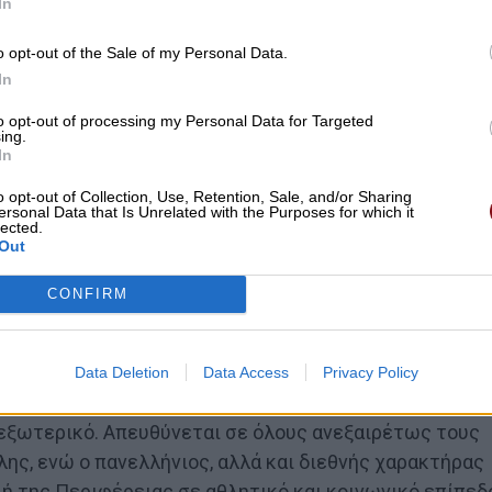
In
o opt-out of the Sale of my Personal Data.
In
to opt-out of processing my Personal Data for Targeted
ing.
In
o opt-out of Collection, Use, Retention, Sale, and/or Sharing
ersonal Data that Is Unrelated with the Purposes for which it
lected.
Out
CONFIRM
α πραγματοποιηθεί στην Λάρισα στις 16 έως και
σαλίας-Περιφερειακή Ενότητα Λάρισας – ΕΛΛΗΝΙΚΗ
Data Deletion
Data Access
Privacy Policy
 πέρυσι με ιδιαίτερη επιτυχία, με τη συμμετοχή
εξωτερικό. Απευθύνεται σε όλους ανεξαιρέτως τους
λης, ενώ ο πανελλήνιος, αλλά και διεθνής χαρακτήρας
ή της Περιφέρειας σε αθλητικό και κοινωνικό επίπεδ