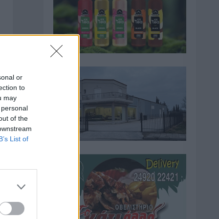
sonal or
ection to
ou may
 personal
out of the
 downstream
B’s List of