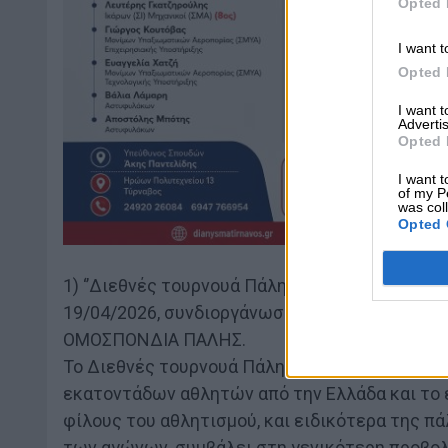
Opted 
I want t
Opted 
I want 
Advertis
Opted 
I want t
of my P
was col
Opted 
1) ‘’Διεθνές τουρνουά Πάλης Αχίλλεια’’ που θ
19/04/2026, συνδιοργάνωση Περιφέρειας Θεσ
ΟΜΟΣΠΟΝΔΙΑ ΠΑΛΗΣ.
To Διεθνές τουρνουά Πάλης Αχίλλεια, διεξήχθη
εκατοντάδων αθλητών από την Ελλάδα και το 
φίλους του αθλητισμού, και ειδικότερα της πά
των αγώνων, συμβάλει στη γενικότερη προβολ