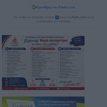
Προσθήκη του Paidis.com
Στη σελίδα που θα ανοίξει, πατήστε
δίπλα στο
Paid
i
s.com
για να
✓
ολοκληρώσετε την προσθήκη.