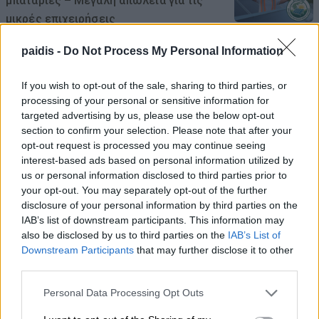
μπαταρίες – Μεγάλη απώλεια για τις
μικρές επιχειρήσεις
08/08/2026 , 10:38
paidis -
Do Not Process My Personal Information
Κρούσμα λοίμωξης από τον ιό του Δυτ.
If you wish to opt-out of the sale, sharing to third parties, or
Νείλου στους Γόννους – Θα γίνει
processing of your personal or sensitive information for
targeted advertising by us, please use the below opt-out
ψεκασμός το βράδυ της Δευτέρας
section to confirm your selection. Please note that after your
08/08/2026 , 10:18
opt-out request is processed you may continue seeing
interest-based ads based on personal information utilized by
us or personal information disclosed to third parties prior to
Αυγερινός επανέρχεται κατά Καρυστιανού
your opt-out. You may separately opt-out of the further
και Γρατσία: Πολιτική σπέκουλα,
disclosure of your personal information by third parties on the
παραπληροφόρηση και προσωπικές
IAB’s list of downstream participants. This information may
επιθέσεις
also be disclosed by us to third parties on the
IAB’s List of
Downstream Participants
that may further disclose it to other
08/08/2026 , 10:18
third parties.
Personal Data Processing Opt Outs
Σήμερα Σάββατο στην Κρανιά Ελασσόνας η
κηδεία του Ιωάννη Μπρουζιούτη