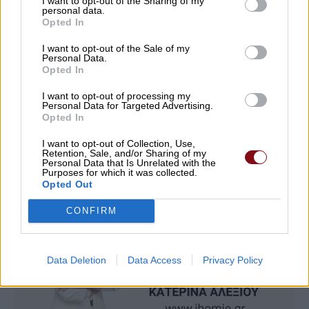
I want to opt-out of the Sharing of my
personal data.
08/08/2026 , 9:40
Opted In
I want to opt-out of the Sale of my
Personal Data.
Δείτε εδώ όλα τα νέα
Opted In
I want to opt-out of processing my
Personal Data for Targeted Advertising.
Opted In
I want to opt-out of Collection, Use,
Retention, Sale, and/or Sharing of my
Personal Data that Is Unrelated with the
Purposes for which it was collected.
Opted Out
CONFIRM
Data Deletion
Data Access
Privacy Policy