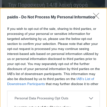
Την Παρασκευή 14/8 λαϊκή αγορά
στον Τύρναβο
paidis -
Do Not Process My Personal Information
10/08/2026 , 8:00
If you wish to opt-out of the sale, sharing to third parties, or
processing of your personal or sensitive information for
targeted advertising by us, please use the below opt-out
Επικίνδυνος λόγω έλλειψης φωτισμού ο
section to confirm your selection. Please note that after your
δρόμος Τυρνάβου – Αμπελώνα
opt-out request is processed you may continue seeing
interest-based ads based on personal information utilized by
09/08/2026 , 21:05
us or personal information disclosed to third parties prior to
your opt-out. You may separately opt-out of the further
Google: Τί αλλάζει από τις 10 Αυγούστου
disclosure of your personal information by third parties on the
IAB’s list of downstream participants. This information may
στα αντίγραφα ασφαλείας φωτογραφιών
also be disclosed by us to third parties on the
IAB’s List of
09/08/2026 , 20:56
Downstream Participants
that may further disclose it to other
third parties.
Θλίψη για τον θάνατο του 57χρονου
Personal Data Processing Opt Outs
Νικολάου Τσιλιμίγκα – Αύριο Δευτέρα