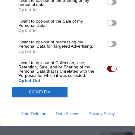
I want to opt-out of the Sharing of my
στους Γόννους η κηδεία του
personal data.
Opted In
09/08/2026 , 20:19
I want to opt-out of the Sale of my
Personal Data.
Στη Λάρισα ο αγώνας κυπέλλου Τρίκαλα –
Opted In
ΑΕΛ Novibet
I want to opt-out of processing my
09/08/2026 , 19:48
Personal Data for Targeted Advertising.
Opted In
Στους ορεινούς δήμους ο δήμος
I want to opt-out of Collection, Use,
Retention, Sale, and/or Sharing of my
Ελασσόνας
Personal Data that Is Unrelated with the
Purposes for which it was collected.
09/08/2026 , 19:07
Opted Out
CONFIRM
Θάλασσα και πισίνα: Πώς θα
προστατεύσουμε τα αυτιά μας το
καλοκαίρι
Data Deletion
Data Access
Privacy Policy
09/08/2026 , 14:44