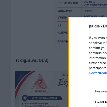
paidis -
Do
If you wish 
sensitive in
confirm you
continue se
information 
Τι σημαίνει QLS
;
further disc
participants
Downstream 
Persona
I want t