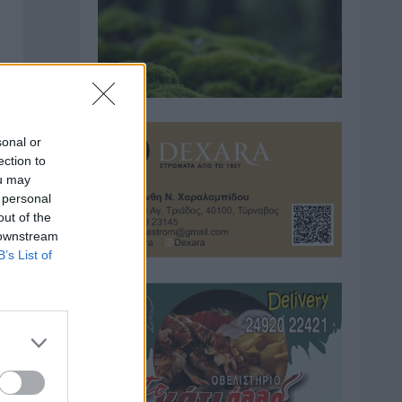
sonal or
ection to
ou may
 personal
out of the
 downstream
B’s List of