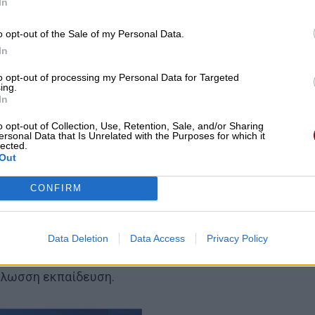
In
o opt-out of the Sale of my Personal Data.
In
to opt-out of processing my Personal Data for Targeted
ing.
In
o opt-out of Collection, Use, Retention, Sale, and/or Sharing
ersonal Data that Is Unrelated with the Purposes for which it
lected.
Out
CONFIRM
 αρχικά των λέξεων
Quality
Language
Schools
– τρεις
Data Deletion
Data Access
Privacy Policy
 κορυφαία, αυτόνομα σχολεία με κοινό όραμα και
γλωσση εκπαίδευση.