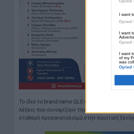
Opted 
I want t
Opted 
I want 
Advertis
Opted 
I want t
of my P
was col
Opted 
Το ίδιο το brand name QLS προέρχεται από τα
λέξεις που συνοψίζουν την ουσία του Δικτύου:
σταθερό προσανατολισμό στην ποιοτική ξενό