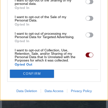
I want to opt-out of the Sharing of my
personal data.
Opted In
I want to opt-out of the Sale of my
Personal Data.
Opted In
▌ΤΕΛΕΥΤΑΙΑ ΝΕΑ
I want to opt-out of processing my
Personal Data for Targeted Advertising.
Opted In
I want to opt-out of Collection, Use,
Retention, Sale, and/or Sharing of my
Personal Data that Is Unrelated with the
Purposes for which it was collected.
Opted Out
CONFIRM
Data Deletion
Data Access
Privacy Policy