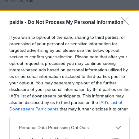
08/08/2026 , 9:40
Δείτε που θα γίνει διακοπή ρεύματος
paidis -
Do Not Process My Personal Information
σήμερα Σάββατο και αύριο Κυριακή
08/08/2026 , 9:01
If you wish to opt-out of the sale, sharing to third parties, or
processing of your personal or sensitive information for
targeted advertising by us, please use the below opt-out
Δύο ξεχωριστές εκδηλώσεις από τον
section to confirm your selection. Please note that after your
Πολιτιστικό Σύλλογο Κουτσουπιάς την
opt-out request is processed you may continue seeing
Κυριακή 9 Αυγούστου
interest-based ads based on personal information utilized by
us or personal information disclosed to third parties prior to
08/08/2026 , 8:54
your opt-out. You may separately opt-out of the further
disclosure of your personal information by third parties on the
Ε. Λιακούλη: Το σκάνδαλο των
IAB’s list of downstream participants. This information may
also be disclosed by us to third parties on the
IAB’s List of
υποκλοπών δεν μπορεί να μείνει στο
Downstream Participants
that may further disclose it to other
σκοτάδι ενός αρχείου
third parties.
08/08/2026 , 8:22
Personal Data Processing Opt Outs