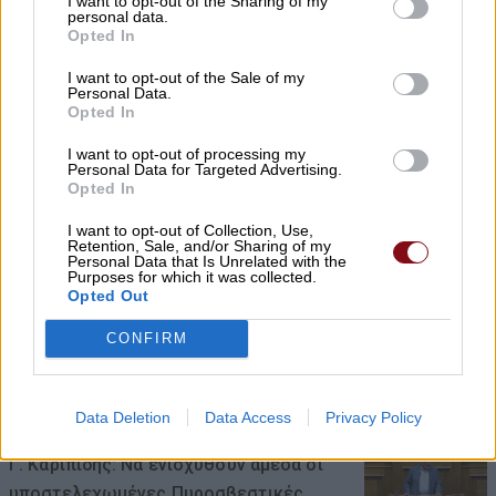
Σήμερα Σάββατο στη Λάρισα η κηδεία του
I want to opt-out of the Sharing of my
personal data.
Βασιλείου Ζμπήτα
Opted In
08/08/2026 , 8:12
I want to opt-out of the Sale of my
Personal Data.
Opted In
Β. Κόκκαλης: Μια ψηφιακή εφαρμογή δεν
I want to opt-out of processing my
σβήνει τις κυβερνητικές ευθύνες – Το
Personal Data for Targeted Advertising.
σκάνδαλο των βοσκοτόπων συνεχίζεται!
Opted In
08/08/2026 , 7:57
I want to opt-out of Collection, Use,
Retention, Sale, and/or Sharing of my
Personal Data that Is Unrelated with the
Purposes for which it was collected.
Κ. Αγοραστός: Σκιές για το κόστος, τους
Opted Out
όρους, τον τρόπο και τον φορέα
δημοπράτησης των κολυμβητικών
CONFIRM
δεξαμενών
07/08/2026 , 21:21
Data Deletion
Data Access
Privacy Policy
Γ. Καριπίδης: Να ενισχυθούν άμεσα οι
υποστελεχωμένες Πυροσβεστικές