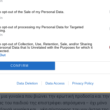
In
o opt-out of the Sale of my Personal Data.
In
to opt-out of processing my Personal Data for Targeted
ing.
In
o opt-out of Collection, Use, Retention, Sale, and/or Sharing
ersonal Data that Is Unrelated with the Purposes for which it
lected.
Out
CONFIRM
Data Deletion
Data Access
Privacy Policy
μια γυναίκα που βιώνει την ερωτική προδοσία και την
ς του παιδιού της επιστρέφει απρόσμενα – όχι μόνο
έξουαλ γυναίκα και… νέα σύντροφος του νυν άντρα της.