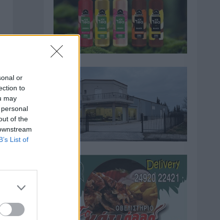
sonal or
ection to
ou may
 personal
out of the
 downstream
B’s List of