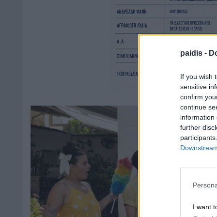
paidis -
Do
If you wish 
sensitive in
confirm you
continue se
information 
further disc
participants
Downstream 
Persona
I want t