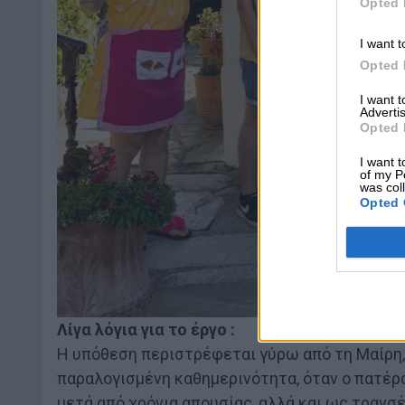
Opted 
I want t
Opted 
I want 
Advertis
Opted 
I want t
of my P
was col
Opted 
Λίγα λόγια για το έργο :
Η υπόθεση περιστρέφεται γύρω από τη Μαίρη, 
παραλογισμένη καθημερινότητα, όταν ο πατέρα
μετά από χρόνια απουσίας, αλλά και ως τρανσ