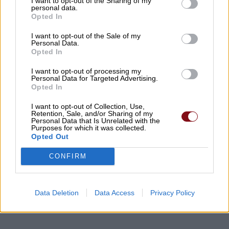
I want to opt-out of the Sharing of my
personal data.
Παραγωγός προσέφερε 2 τόνους
Opted In
καρπούζια στο Κοινωνικό Παντοπωλείο
I want to opt-out of the Sale of my
06/08/2026 , 23:14
Personal Data.
Opted In
Τα υπερηχητικά αεροπλάνα επιστρέφουν
I want to opt-out of processing my
Personal Data for Targeted Advertising.
δεκαετίες μετά το Concorde
Opted In
06/08/2026 , 22:53
I want to opt-out of Collection, Use,
Retention, Sale, and/or Sharing of my
Personal Data that Is Unrelated with the
Χρ. Καπετάνος: Τιμή στη μεγάλη γιορτή
Purposes for which it was collected.
Opted Out
της Ορθοδοξίας και στις Ένοπλες
Δυνάμεις
CONFIRM
06/08/2026 , 21:54
Data Deletion
Data Access
Privacy Policy
Δείτε εδώ όλα τα νέα