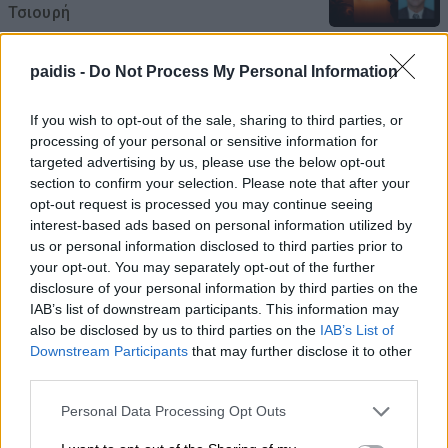
Τσιουρή
06/08/2026 , 23:47
paidis -
Do Not Process My Personal Information
Κάλυψη κενών θέσεων στο Πρότυπο ΓΕΛ
If you wish to opt-out of the sale, sharing to third parties, or
με τέστ δεξιοτήτων
processing of your personal or sensitive information for
06/08/2026 , 23:33
targeted advertising by us, please use the below opt-out
section to confirm your selection. Please note that after your
opt-out request is processed you may continue seeing
Συνελήφθη 22χρονος για απόπειρα
interest-based ads based on personal information utilized by
απάτης σε βάρος Λαρισαίας
us or personal information disclosed to third parties prior to
your opt-out. You may separately opt-out of the further
06/08/2026 , 23:25
disclosure of your personal information by third parties on the
IAB’s list of downstream participants. This information may
ΠΕΑΕΑ – ΔΣΕ και Ενωση Συντακτών
also be disclosed by us to third parties on the
IAB’s List of
τιμούν τον αγωωνιστή δημοσιογράφο Κ.
Downstream Participants
that may further disclose it to other
third parties.
Βιδάλη
Personal Data Processing Opt Outs
06/08/2026 , 23:19