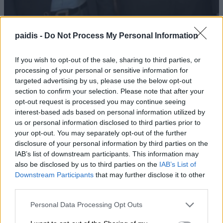
paidis -
Do Not Process My Personal Information
If you wish to opt-out of the sale, sharing to third parties, or
Χρ. Καπετάνος: «Ένα αίτημα 25 ετών
processing of your personal or sensitive information for
γίνεται πράξη. Εξασφαλίστηκε η
targeted advertising by us, please use the below opt-out
section to confirm your selection. Please note that after your
χρηματοδότηση 1,2 εκατ. € για το
opt-out request is processed you may continue seeing
Δημοτικό Κτίριο Συκουρίου»
interest-based ads based on personal information utilized by
us or personal information disclosed to third parties prior to
08/08/2026 , 10:53
your opt-out. You may separately opt-out of the further
disclosure of your personal information by third parties on the
IAB’s list of downstream participants. This information may
also be disclosed by us to third parties on the
IAB’s List of
«Πόσα θέλεις για το κορίτσι;»: Τουρίστας
Downstream Participants
that may further disclose it to other
στην Κρήτη ζητά… τιμή για να ασελγήσει
third parties.
σε ανήλικη, τι καταγγέλλει ο ιδιοκτήτης
Personal Data Processing Opt Outs
επιχείρησης