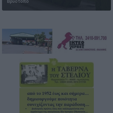
Βρυότοπο