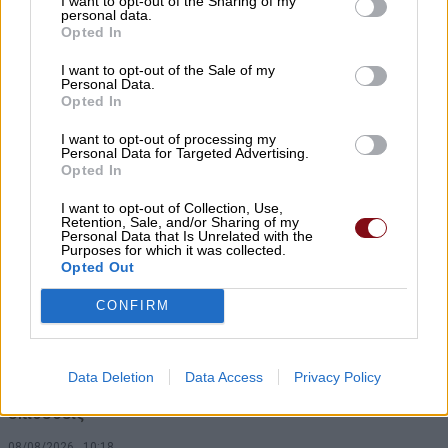
I want to opt-out of the Sharing of my
08/08/2026 , 10:39
personal data.
Opted In
ΣΥΦΩΕΛ: Χάθηκαν 153,74 εκατ. € για τις
I want to opt-out of the Sale of my
μπαταρίες – Μεγάλη απώλεια για τις
Personal Data.
Opted In
μικρές επιχειρήσεις
I want to opt-out of processing my
08/08/2026 , 10:38
Personal Data for Targeted Advertising.
Opted In
Κρούσμα λοίμωξης από τον ιο του Δυτ.
I want to opt-out of Collection, Use,
Νείλου στους Γόννους – Θα γίνει
Retention, Sale, and/or Sharing of my
Personal Data that Is Unrelated with the
ψεκασμός το βράδυ της Δευτέρας
Purposes for which it was collected.
Opted Out
08/08/2026 , 10:18
CONFIRM
Αυγερινός επανέρχεται κατά Καρυστιανού
και Γρατσία: Πολιτική σπέκουλα,
Data Deletion
Data Access
Privacy Policy
παραπληροφόρηση και προσωπικές
επιθέσεις
08/08/2026 , 10:18