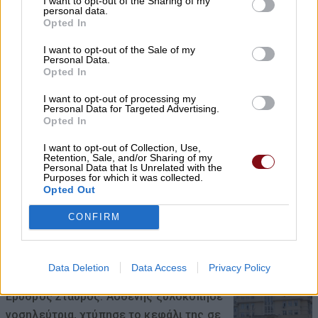
I want to opt-out of the Sharing of my
personal data.
Opted In
I want to opt-out of the Sale of my
Personal Data.
Θάλασσα και πισίνα: Πώς θα
Opted In
προστατεύσουμε τα αυτιά μας το
I want to opt-out of processing my
καλοκαίρι
Personal Data for Targeted Advertising.
Opted In
09/08/2026 , 14:44
I want to opt-out of Collection, Use,
Retention, Sale, and/or Sharing of my
Personal Data that Is Unrelated with the
Purposes for which it was collected.
Opted Out
Πλαταμώνας: Ανησυχία κατοίκων και
παραθεριστών για θολό νερό στο δίκτυο
CONFIRM
ύδρευσης
09/08/2026 , 14:38
Data Deletion
Data Access
Privacy Policy
Ερυθρός Σταυρός: Ασθενής ξυλοκόπησε
νοσηλεύτρια, χτύπησε το κεφάλι της σε