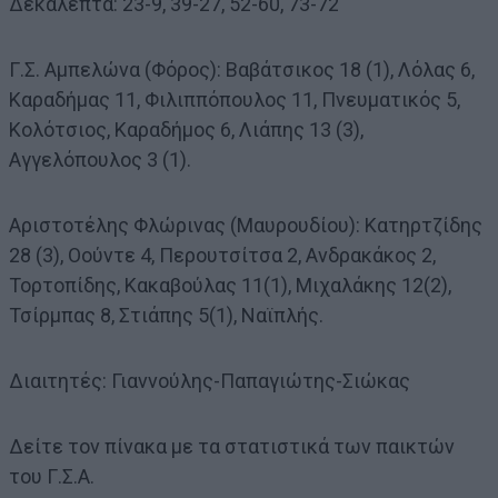
Δεκάλεπτα: 23-9, 39-27, 52-60, 73-72
Γ.Σ. Αμπελώνα (Φόρος): Βαβάτσικος 18 (1), Λόλας 6,
Καραδήμας 11, Φιλιππόπουλος 11, Πνευματικός 5,
Κολότσιος, Καραδήμος 6, Λιάπης 13 (3),
Αγγελόπουλος 3 (1).
Αριστοτέλης Φλώρινας (Μαυρουδίου): Κατηρτζίδης
28 (3), Οούντε 4, Περουτσίτσα 2, Ανδρακάκος 2,
Τορτοπίδης, Κακαβούλας 11(1), Μιχαλάκης 12(2),
Τσίρμπας 8, Στιάπης 5(1), Ναϊπλής.
Διαιτητές: Γιαννούλης-Παπαγιώτης-Σιώκας
Δείτε τον πίνακα με τα στατιστικά των παικτών
του Γ.Σ.Α.