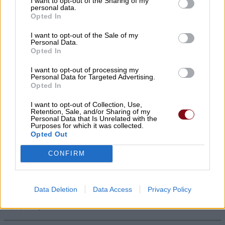
I want to opt-out of the Sharing of my
personal data.
Υπό ίδρυση η Αστική Μη
Opted In
Κερδοσκοπική Εταιρεία
I want to opt-out of the Sale of my
«ΚΟΙΝΩΦΕΛΕΣ ΕΡΓΟ ΔΗΜΗΤΡΙΟΥ
Personal Data.
Opted In
ΑΠΟΣΤΟΛΟΥ ΔΟΚΟΥ»
I want to opt-out of processing my
Personal Data for Targeted Advertising.
06/08/2026 , 23:55
Opted In
I want to opt-out of Collection, Use,
Retention, Sale, and/or Sharing of my
Personal Data that Is Unrelated with the
Ο Λ. Κατσαρός αποχαιρετά τον Δημήτριο
Purposes for which it was collected.
Τσιουρή
Opted Out
06/08/2026 , 23:47
CONFIRM
Κάλυψη κενών θέσεων στο Πρότυπο ΓΕΛ
Data Deletion
Data Access
Privacy Policy
με τέστ δεξιοτήτων
06/08/2026 , 23:33