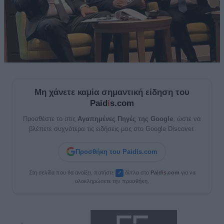
Μη χάνετε καμία σημαντική είδηση του
Paid
i
s.com
Προσθέστε το στις
Αγαπημένες Πηγές της Google
, ώστε να
βλέπετε συχνότερα τις ειδήσεις μας στο Google Discover.
Προσθήκη του Paidis.com
Στη σελίδα που θα ανοίξει, πατήστε
δίπλα στο
Paid
i
s.com
για να
✓
ολοκληρώσετε την προσθήκη.