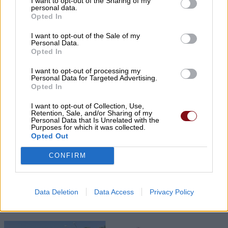
I want to opt-out of the Sharing of my
personal data.
Opted In
Ενίσχυση της ΔΕΥΑ Τυρνάβου με νέα
I want to opt-out of the Sale of my
εργαζόμενη
Personal Data.
Opted In
I want to opt-out of processing my
Personal Data for Targeted Advertising.
Opted In
I want to opt-out of Collection, Use,
Retention, Sale, and/or Sharing of my
Personal Data that Is Unrelated with the
Purposes for which it was collected.
Opted Out
Ταβέρνα του Στέλιου: Μεσημέρι Πέμπτης 6/8
για μπακαλιάρο σκορδαλιά μόνο delivery &
CONFIRM
take away
Data Deletion
Data Access
Privacy Policy