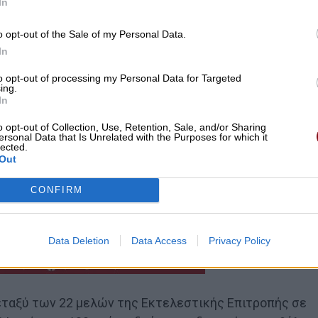
In
o opt-out of the Sale of my Personal Data.
In
to opt-out of processing my Personal Data for Targeted
ing.
In
o opt-out of Collection, Use, Retention, Sale, and/or Sharing
ersonal Data that Is Unrelated with the Purposes for which it
lected.
Out
CONFIRM
Data Deletion
Data Access
Privacy Policy
εταξύ των 22 μελών της Εκτελεστικής Επιτροπής σε