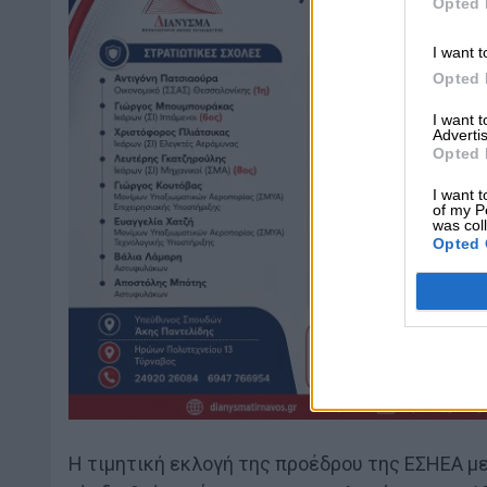
Opted 
I want t
Opted 
I want 
Advertis
Opted 
I want t
of my P
was col
Opted 
Η τιμητική εκλογή της προέδρου της ΕΣΗΕΑ μ