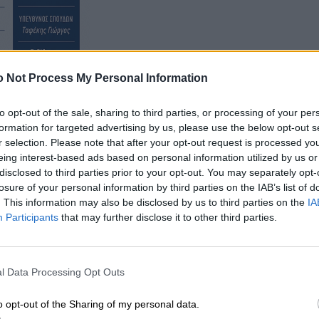
 Not Process My Personal Information
to opt-out of the sale, sharing to third parties, or processing of your per
formation for targeted advertising by us, please use the below opt-out s
r selection. Please note that after your opt-out request is processed y
ογράφου στο ανώτατο όργανο της ΔΟΔ, από τους
eing interest-based ads based on personal information utilized by us or
ο Συνέδριο για την εκατονταετηρίδα της
disclosed to third parties prior to your opt-out. You may separately opt-
 σηματοδοτεί την αναγνώριση της μεγάλης συμβολής τη
losure of your personal information by third parties on the IAB’s list of
 δημοσιογραφικές Ενώσεις στη χώρα μας για τα
. This information may also be disclosed by us to third parties on the
IA
Participants
that may further disclose it to other third parties.
ά και όλης της ελληνικής δημοσιογραφικής κοινότητα
λεύθερη, ανεξάρτητη και δημοκρατικά ευαίσθητη.
l Data Processing Opt Outs
o opt-out of the Sharing of my personal data.