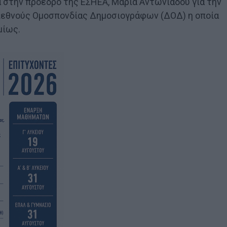
 στην πρόεδρο της ΕΣΗΕΑ, Μαρία Αντωνιάδου για την
Διεθνούς Ομοσπονδίας Δημοσιογράφων (ΔΟΔ) η οποία
μίως.