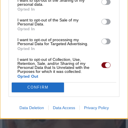
▌ΤΕΛΕΥΤΑΙΑ ΝΕΑ
I want to opt-out of the Sharing of my
personal data.
Opted In
I want to opt-out of the Sale of my
Personal Data.
Opted In
I want to opt-out of processing my
Personal Data for Targeted Advertising.
Opted In
I want to opt-out of Collection, Use,
Retention, Sale, and/or Sharing of my
Personal Data that Is Unrelated with the
Purposes for which it was collected.
Opted Out
CONFIRM
Data Deletion
Data Access
Privacy Policy