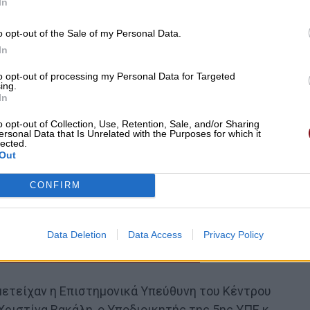
In
o opt-out of the Sale of my Personal Data.
In
to opt-out of processing my Personal Data for Targeted
ing.
In
o opt-out of Collection, Use, Retention, Sale, and/or Sharing
ersonal Data that Is Unrelated with the Purposes for which it
lected.
Out
CONFIRM
Data Deletion
Data Access
Privacy Policy
μετείχαν η Επιστημονικά Υπεύθυνη του Κέντρου
ριστίνα Βακάλη, ο Υποδιοικητής της 5ης ΥΠΕ κ.