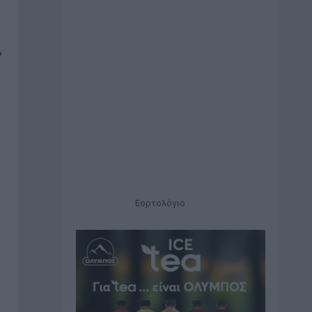
ν
Εορτολόγιο