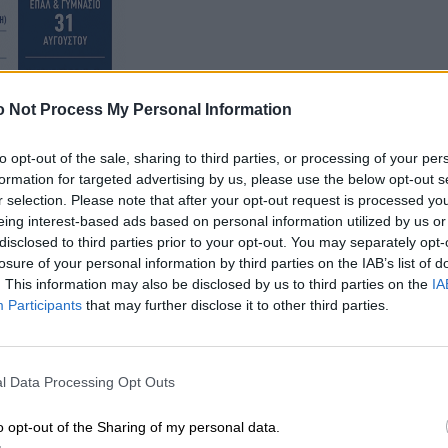
 Not Process My Personal Information
to opt-out of the sale, sharing to third parties, or processing of your per
formation for targeted advertising by us, please use the below opt-out s
r selection. Please note that after your opt-out request is processed y
eing interest-based ads based on personal information utilized by us or
disclosed to third parties prior to your opt-out. You may separately opt-
ας Λάρισας, όπου παρουσιάστηκε το έργο της δομής, η
losure of your personal information by third parties on the IAB’s list of
ών – εφήβων, καθώς και η δράση της Κινητής Μονάδας
. This information may also be disclosed by us to third parties on the
IA
 παρέχει κατ’ οίκον φροντίδα και υποστήριξη σε άτομα
Participants
that may further disclose it to other third parties.
τον νομό.
l Data Processing Opt Outs
o opt-out of the Sharing of my personal data.