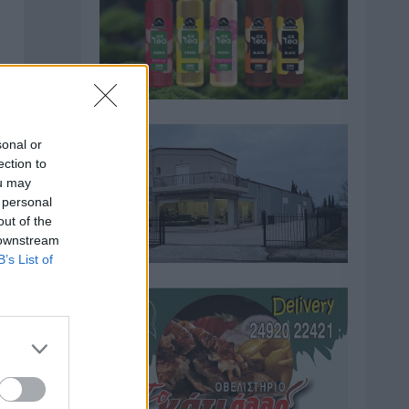
sonal or
ection to
ou may
 personal
out of the
 downstream
B’s List of