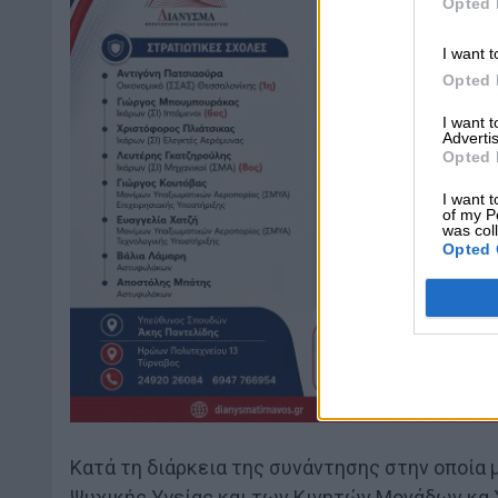
Opted 
I want t
Opted 
I want 
Advertis
Opted 
I want t
of my P
was col
Opted 
Κατά τη διάρκεια της συνάντησης στην οποία 
Ψυχικής Υγείας και των Κινητών Μονάδων κα Χ