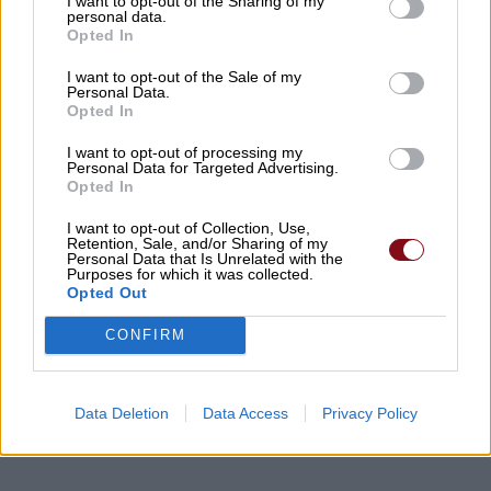
I want to opt-out of the Sharing of my
personal data.
07/08/2026 , 9:56
Opted In
I want to opt-out of the Sale of my
Η εντυπωσιακή παιδική παράσταση
Personal Data.
Opted In
«Πολυάννα» της Κάρμεν Ρουγγέρη έρχεται
στα Φάρσαλα!
I want to opt-out of processing my
Personal Data for Targeted Advertising.
07/08/2026 , 9:30
Opted In
I want to opt-out of Collection, Use,
Ο Θερινός Κινηματογράφος του Δήμου
Retention, Sale, and/or Sharing of my
Personal Data that Is Unrelated with the
Λαρισαίων πάει διακοπές! – Ραντεβού
Purposes for which it was collected.
Opted Out
ξανά στις 17 Αυγούστου
CONFIRM
07/08/2026 , 9:23
Δείτε εδώ όλα τα νέα
Data Deletion
Data Access
Privacy Policy