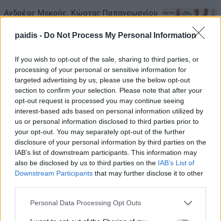
Ανδρέας Μακρής, Κώστας Παπαγεωργίου
και Χρήστος Αλμπάνης στην ΠΑΕ ΑΕΛ
paidis -
Do Not Process My Personal Information
07/08/2026 , 10:44
If you wish to opt-out of the sale, sharing to third parties, or
ΛΑ.ΣΥ.: Η περιφερειακή αρχή κάνει πως
processing of your personal or sensitive information for
targeted advertising by us, please use the below opt-out
δεν βλέπει την συνεχιζόμενη εδώ και
section to confirm your selection. Please note that after your
χρόνια ρύπανση του Γκουσμπασανιώτη
opt-out request is processed you may continue seeing
ποταμού
interest-based ads based on personal information utilized by
us or personal information disclosed to third parties prior to
07/08/2026 , 10:23
your opt-out. You may separately opt-out of the further
disclosure of your personal information by third parties on the
Ι.Σ. Λάρισας: Σύντομες οδηγίες
IAB’s list of downstream participants. This information may
προστασίας από τον καύσωνα
also be disclosed by us to third parties on the
IAB’s List of
Downstream Participants
that may further disclose it to other
07/08/2026 , 10:09
third parties.
Personal Data Processing Opt Outs
Δείτε τη νέα ρυθμιστική 2026 -27 για το
κυνήγι