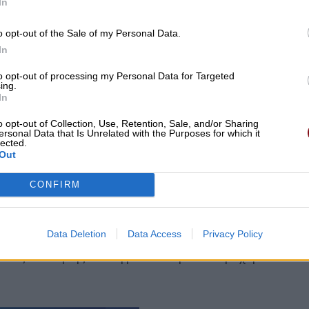
In
o opt-out of the Sale of my Personal Data.
In
to opt-out of processing my Personal Data for Targeted
ing.
In
o opt-out of Collection, Use, Retention, Sale, and/or Sharing
ersonal Data that Is Unrelated with the Purposes for which it
lected.
Out
CONFIRM
Data Deletion
Data Access
Privacy Policy
ημασία της θεσμικής συνεργασίας και της συνεχούς
όσιας διοίκησης και τη βελτίωση των παρεχόμενων