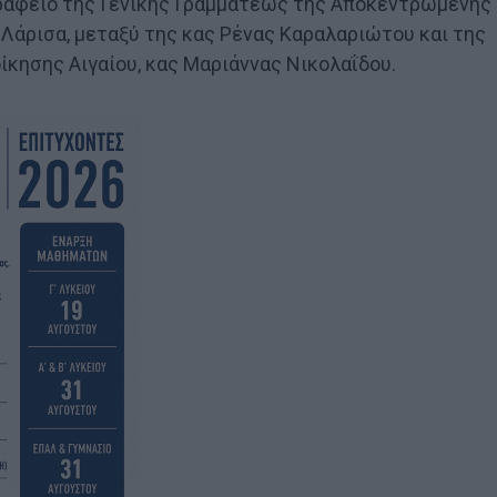
ραφείο της Γενικής Γραμματέως της Αποκεντρωμένης
Λάρισα, μεταξύ της κας Ρένας Καραλαριώτου και της
κησης Αιγαίου, κας Μαριάννας Νικολαΐδου.