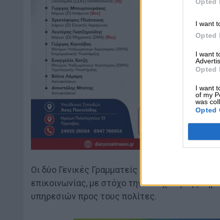
Opted 
I want t
Opted 
I want 
Advertis
Opted 
I want t
of my P
was col
Opted 
Οι δύο Γενικές Γραμματείς υπογράμμισαν τη σ
επικοινωνίας, με στόχο την ενίσχυση της δημ
υπηρεσιών προς τους πολίτες.