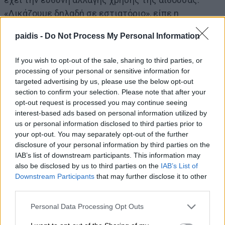
«Δικάζουμε δηλαδή σε εστιατόριο», είπε η
συνήγορος.
paidis -
Do Not Process My Personal Information
Τόνισε πως δεν υπάρχει ασανσέρ, ενώ υπογράμμισε
If you wish to opt-out of the sale, sharing to third parties, or
πως «αν συμβεί κάτι εδώ θα πνιγούμε σαν τα
processing of your personal or sensitive information for
targeted advertising by us, please use the below opt-out
ποντίκια».
section to confirm your selection. Please note that after your
opt-out request is processed you may continue seeing
Ζωή Κωνσταντοπούλου: Δέχομαι ακραία
interest-based ads based on personal information utilized by
us or personal information disclosed to third parties prior to
στοχοποίηση
your opt-out. You may separately opt-out of the further
disclosure of your personal information by third parties on the
IAB’s list of downstream participants. This information may
Η Ζωή Κωνσταντοπούλου τόνισε πως «σε συνέχεια
also be disclosed by us to third parties on the
IAB’s List of
όσων είπε ο κ. Κωνσταντόπουλος, θα ήθελα να
Downstream Participants
that may further disclose it to other
επισημάνω τα εξής: η δική δεν είναι δημόσια. Αυτό
third parties.
συνιστά ακραία παραβίαση της αρχής της δίκαιης
Personal Data Processing Opt Outs
δίκης. Όσες ανακοινώσεις της ολομέλειας των
δικηγορικών συλλόγων να βγουν εναντίον μου δεν