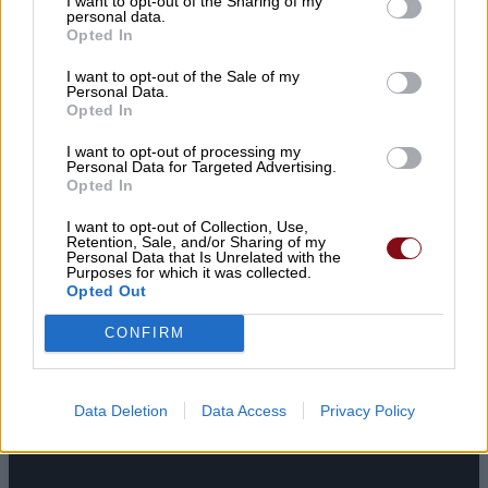
I want to opt-out of the Sharing of my
personal data.
θα το δεχθώ. Κανένας δικηγόρος που σέβεται τον
Opted In
όρκο του δεν δικαιούται να μην έχει πρόσβαση σε
I want to opt-out of the Sale of my
δημόσια δίκη.
Personal Data.
Opted In
I want to opt-out of processing my
Personal Data for Targeted Advertising.
Opted In
I want to opt-out of Collection, Use,
Retention, Sale, and/or Sharing of my
Personal Data that Is Unrelated with the
Purposes for which it was collected.
Opted Out
CONFIRM
Data Deletion
Data Access
Privacy Policy