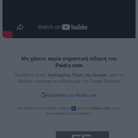
Μη χάνετε καμία σημαντική είδηση του
Paid
i
s.com
Προσθέστε το στις
Αγαπημένες Πηγές της Google
, ώστε να
βλέπετε συχνότερα τις ειδήσεις μας στο Google Discover.
Προσθήκη του Paidis.com
Στη σελίδα που θα ανοίξει, πατήστε
δίπλα στο
Paid
i
s.com
για να
✓
ολοκληρώσετε την προσθήκη.